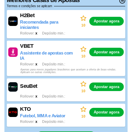
Termos e condições se aplicam
H2Bet
Apostar agora
Recomendada para
10
iniciantes
Rollover
x
Depósito min.
VBET
Apostar agora
Assistente de apostas com
10
IA
Rollover
x
Depósito min.
Apenas para novos jogadores brasileiros que aceitam a oferta de boas-vindas.
Aplicam-se outras condições.
SeuBet
Apostar agora
10
Rollover
x
Depósito min.
KTO
Apostar agora
Futebol, MMA e Aviator
10
Rollover
x
Depósito min.