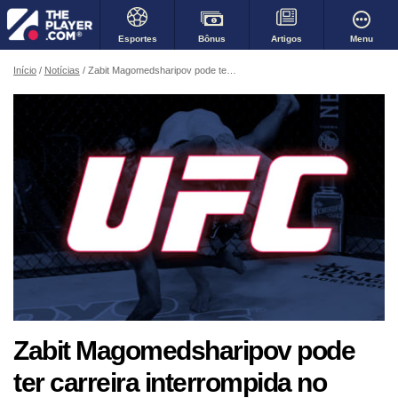
Bônus
Menu
Esportes
Artigos
Início
Notícias
Zabit Magomedsharipov pode ter carreira interrompida no MMA por problema no sistema imunológico
Zabit Magomedsharipov pode
ter carreira interrompida no