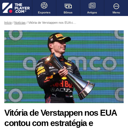
Bônus
Menu
Esportes
Artigos
Início
Notícias
Vitória de Verstappen nos EUA contou com estratégia e agressividade
Vitória de Verstappen nos EUA
contou com estratégia e