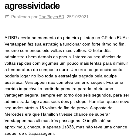
agressividade
Publicado por
ThePlayerBR
, 25/10/2021
A RBR acerta no momento do primeiro pit stop no GP dos EUA e
Verstappen fez sua estratégia funcionar com forte ritmo no fim,
mesmo com pneus oito voltas mais velhos. O holandês
administrou bem demais os pneus. Intercalou sequências de
voltas rápidas com algumas um pouco mais lentas para diminuir
a temperatura do composto duro. Um erro no gerenciamento
poderia jogar no lixo toda a estratégia traçada pela equipe
austríaca. Verstappen não cometeu um erro sequer. Fez uma
corrida impecável a partir da primeira parada, abriu uma
vantagem segura, sempre em torno dos seis segundos, para ser
administrada logo após seus dois pit stops. Hamilton quase nove
segundos atrás a 18 voltas do fim da prova. A aposta da
Mercedes era que Hamilton tivesse chance de superar
Verstappen nas últimas três passagens. O inglês até se
aproximou, chegou a apenas 1s333, mas não teve uma chance
sequer de ultrapassagem.