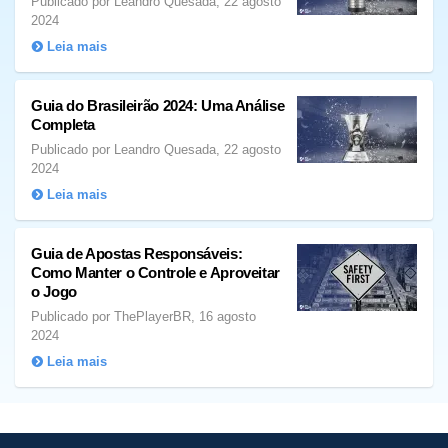
Publicado por Leandro Quesada, 22 agosto
2024
Leia mais
Guia do Brasileirão 2024: Uma Análise
Completa
Publicado por Leandro Quesada, 22 agosto
2024
Leia mais
Guia de Apostas Responsáveis:
Como Manter o Controle e Aproveitar
o Jogo
Publicado por ThePlayerBR, 16 agosto
2024
Leia mais