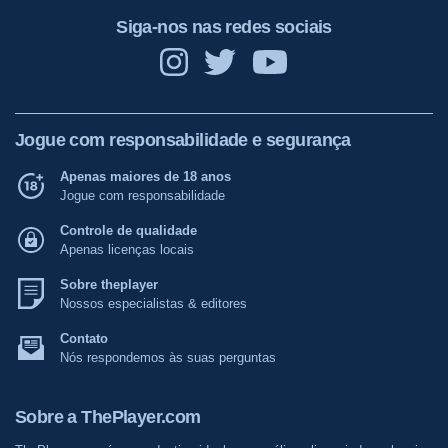
Siga-nos nas redes sociais
Jogue com responsabilidade e segurança
Apenas maiores de 18 anos
Jogue com responsabilidade
Controle de qualidade
Apenas licenças locais
Sobre theplayer
Nossos especialistas & editores
Contato
Nós respondemos às suas perguntas
Sobre a ThePlayer.com