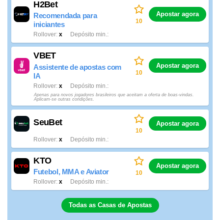
H2Bet
Apostar agora
Recomendada para
10
iniciantes
Rollover
x
Depósito min.
VBET
Apostar agora
Assistente de apostas com
10
IA
Rollover
x
Depósito min.
Apenas para novos jogadores brasileiros que aceitam a oferta de boas-vindas.
Aplicam-se outras condições.
SeuBet
Apostar agora
10
Rollover
x
Depósito min.
KTO
Apostar agora
Futebol, MMA e Aviator
10
Rollover
x
Depósito min.
Todas as Casas de Apostas