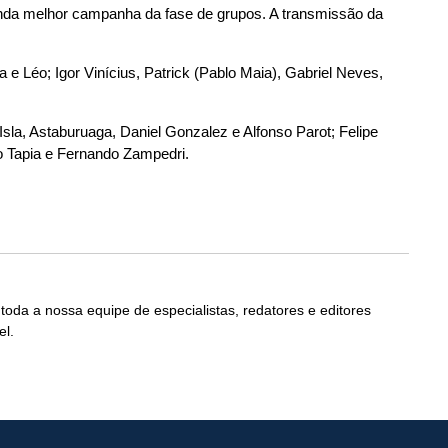
nda melhor campanha da fase de grupos. A transmissão da
a e Léo; Igor Vinícius, Patrick (Pablo Maia), Gabriel Neves,
Isla, Astaburuaga, Daniel Gonzalez e Alfonso Parot; Felipe
o Tapia e Fernando Zampedri.
 toda a nossa equipe de especialistas, redatores e editores
el.