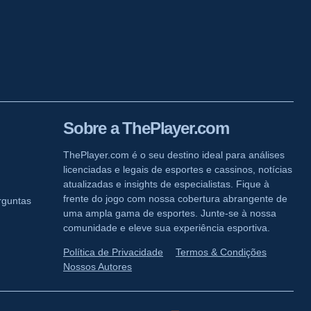
Sobre a ThePlayer.com
ThePlayer.com é o seu destino ideal para análises
licenciadas e legais de esportes e cassinos, notícias
atualizadas e insights de especialistas. Fique à
frente do jogo com nossa cobertura abrangente de
rguntas
uma ampla gama de esportes. Junte-se à nossa
comunidade e eleve sua experiência esportiva.
Política de Privacidade
Termos & Condições
Nossos Autores