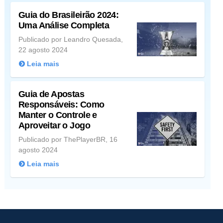
Guia do Brasileirão 2024:
Uma Análise Completa
Publicado por Leandro Quesada,
22 agosto 2024
Leia mais
Guia de Apostas
Responsáveis: Como
Manter o Controle e
Aproveitar o Jogo
Publicado por ThePlayerBR, 16
agosto 2024
Leia mais