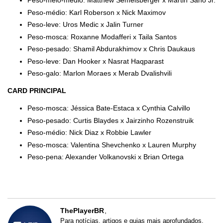
Peso-meio-médio: Matthew Semelsberger x Martin Sano Jr.
Peso-médio: Karl Roberson x Nick Maximov
Peso-leve: Uros Medic x Jalin Turner
Peso-mosca: Roxanne Modafferi x Taila Santos
Peso-pesado: Shamil Abdurakhimov x Chris Daukaus
Peso-leve: Dan Hooker x Nasrat Haqparast
Peso-galo: Marlon Moraes x Merab Dvalishvili
CARD PRINCIPAL
Peso-mosca: Jéssica Bate-Estaca x Cynthia Calvillo
Peso-pesado: Curtis Blaydes x Jairzinho Rozenstruik
Peso-médio: Nick Diaz x Robbie Lawler
Peso-mosca: Valentina Shevchenko x Lauren Murphy
Peso-pena: Alexander Volkanovski x Brian Ortega
ThePlayerBR
Para notícias, artigos e guias mais aprofundados,