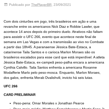
Publicado por
ThePlayerBR
, 23/09/2021
Com dois cinturões em jogo, três brasileiros em ação e uma
revanche entre os americanos Nick Diaz e Robbie Lawler, que
acontece 14 anos depois do primeiro duelo. Atrativos não faltam
para assistir o UFC 266, evento que acontece neste final de
semana em Las Vegas e com a transmissão ao vivo no Combate
a partir das 18h45. A paranaense Jéssica Bate-Estaca, a
catarinense Taila Santos e o carioca Marlon Moraes são os
brasileiros escalados para esse card que está imperdível. A atleta
Jéssica Bate-Estaca, ex-campeã peso-palha encara a americana
Cynthia Calvillo. Taila Santos enfrenta a americana Roxanne
Modafferie Marlo pelo peso-mosca. Enquanto, Marlon Moraes,
dos galos, enfrenta Merab Dvalishvili, invicto há seis lutas.
UFC 266
CARD PRELIMINAR
Peso-pena: Omar Morales x Jonathan Pearce