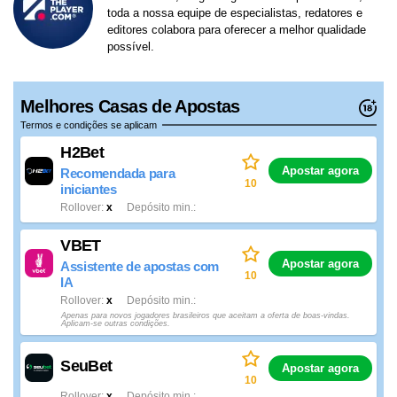
toda a nossa equipe de especialistas, redatores e
editores colabora para oferecer a melhor qualidade
possível.
Melhores Casas de Apostas
Termos e condições se aplicam
H2Bet
Apostar agora
Recomendada para
10
iniciantes
Rollover
x
Depósito min.
VBET
Apostar agora
Assistente de apostas com
10
IA
Rollover
x
Depósito min.
Apenas para novos jogadores brasileiros que aceitam a oferta de boas-vindas.
Aplicam-se outras condições.
SeuBet
Apostar agora
10
Rollover
x
Depósito min.