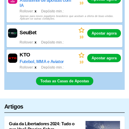
Assistente de apostas com
10
IA
Rollover
x
Depósito min.
Apenas para novos jogadores brasileiros que aceitam a oferta de boas-vindas.
Aplicam-se outras condições.
SeuBet
Apostar agora
10
Rollover
x
Depósito min.
KTO
Apostar agora
Futebol, MMA e Aviator
10
Rollover
x
Depósito min.
Todas as Casas de Apostas
Artigos
Guia da Libertadores 2024: Tudo o