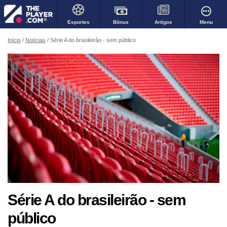
Bônus
Menu
Esportes
Artigos
Início
Notícias
Série A do brasileirão - sem público
Série A do brasileirão - sem
público