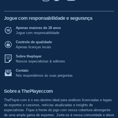
Jogue com responsabilidade e segurança
Apenas maiores de 18 anos
Jogue com responsabilidade
Controle de qualidade
Apenas licenças locais
Sobre theplayer
Nossos especialistas & editores
Contato
Nós respondemos às suas perguntas
Sobre a ThePlayer.com
ThePlayer.com é o seu destino ideal para análises licenciadas e legais
de esportes e cassinos, notícias atualizadas e insights de
especialistas. Fique à frente do jogo com nossa cobertura abrangente
de uma ampla gama de esportes. Junte-se à nossa comunidade e eleve