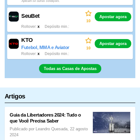
Aplicam-se outras condições.
SeuBet
Apostar agora
10
Rollover
x
Depósito min.
KTO
Apostar agora
Futebol, MMA e Aviator
10
Rollover
x
Depósito min.
Todas as Casas de Apostas
Artigos
Guia da Libertadores 2024: Tudo o
que Você Precisa Saber
Publicado por Leandro Quesada, 22 agosto
2024