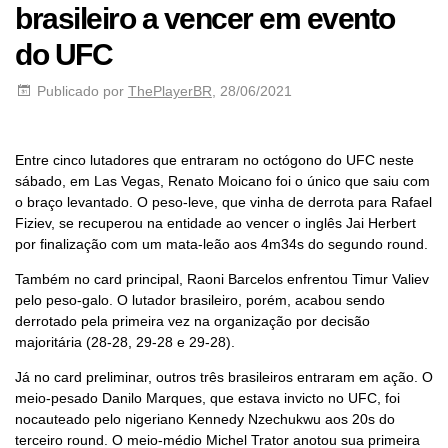
brasileiro a vencer em evento
do UFC
Publicado por
ThePlayerBR
, 28/06/2021
Entre cinco lutadores que entraram no octógono do UFC neste
sábado, em Las Vegas, Renato Moicano foi o único que saiu com
o braço levantado. O peso-leve, que vinha de derrota para Rafael
Fiziev, se recuperou na entidade ao vencer o inglês Jai Herbert
por finalização com um mata-leão aos 4m34s do segundo round.
Também no card principal, Raoni Barcelos enfrentou Timur Valiev
pelo peso-galo. O lutador brasileiro, porém, acabou sendo
derrotado pela primeira vez na organização por decisão
majoritária (28-28, 29-28 e 29-28).
Já no card preliminar, outros três brasileiros entraram em ação. O
meio-pesado Danilo Marques, que estava invicto no UFC, foi
nocauteado pelo nigeriano Kennedy Nzechukwu aos 20s do
terceiro round. O meio-médio Michel Trator anotou sua primeira