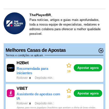
ThePlayerBR
Para notícias, artigos e guias mais aprofundados,
toda a nossa equipe de especialistas, redatores e
editores colabora para oferecer a melhor qualidade
possível.
Melhores Casas de Apostas
Termos e condições se aplicam
H2Bet
Apostar agora
Recomendada para
10
iniciantes
Rollover
x
Depósito min.
VBET
Apostar agora
Assistente de apostas com
10
IA
Rollover
x
Depósito min.
Apenas para novos jogadores brasileiros que aceitam a oferta de boas-vindas.