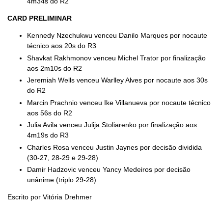
4m34s do R2
CARD PRELIMINAR
Kennedy Nzechukwu venceu Danilo Marques por nocaute
técnico aos 20s do R3
Shavkat Rakhmonov venceu Michel Trator por finalização
aos 2m10s do R2
Jeremiah Wells venceu Warlley Alves por nocaute aos 30s
do R2
Marcin Prachnio venceu Ike Villanueva por nocaute técnico
aos 56s do R2
Julia Avila venceu Julija Stoliarenko por finalização aos
4m19s do R3
Charles Rosa venceu Justin Jaynes por decisão dividida
(30-27, 28-29 e 29-28)
Damir Hadzovic venceu Yancy Medeiros por decisão
unânime (triplo 29-28)
Escrito por Vitória Drehmer