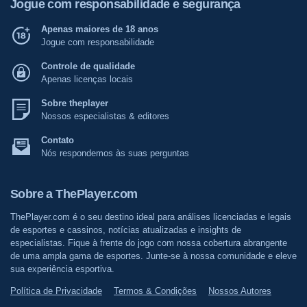
Jogue com responsabilidade e segurança
Apenas maiores de 18 anos
Jogue com responsabilidade
Controle de qualidade
Apenas licenças locais
Sobre theplayer
Nossos especialistas & editores
Contato
Nós respondemos às suas perguntas
Sobre a ThePlayer.com
ThePlayer.com é o seu destino ideal para análises licenciadas e legais
de esportes e cassinos, notícias atualizadas e insights de
especialistas. Fique à frente do jogo com nossa cobertura abrangente
de uma ampla gama de esportes. Junte-se à nossa comunidade e eleve
sua experiência esportiva.
Política de Privacidade
Termos & Condições
Nossos Autores