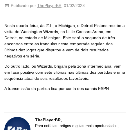
Publicado por
ThePlayerBR
, 01/02/2023
Nesta quarta-feira, às 21h, o Michigan, o Detroit Pistons recebe a
visita do Washington Wizards, na Little Caesars Arena, em
Detroit, no estado de Michigan. Este será o segundo de três
encontros entre as franquias nesta temporada regular. dos
últimos dez jogos que disputou e vem de dois resultados
negativos em série.
Do outro lado, os Wizards, brigam pela zona intermediária, vem
em fase positiva com sete vitórias nas últimas dez partidas e uma
sequência atual de seis resultados favoráveis.
A transmissão da partida fica por conta dos canais ESPN.
ThePlayerBR
Para notícias, artigos e guias mais aprofundados,