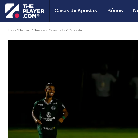
Casas de Apostas
Bônus
No
Início
Notícias
Náutico x Goiás pela 29ª rodada da Série B do Campeonato Brasileiro