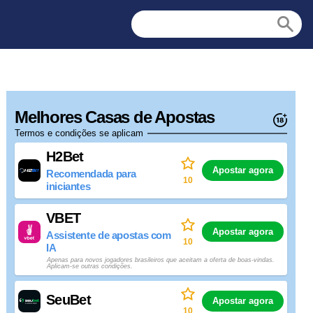
Melhores Casas de Apostas
Termos e condições se aplicam
H2Bet
Apostar agora
Recomendada para
10
iniciantes
VBET
Apostar agora
Assistente de apostas com
10
IA
Apenas para novos jogadores brasileiros que aceitam a oferta de boas-vindas.
Aplicam-se outras condições.
SeuBet
Apostar agora
10