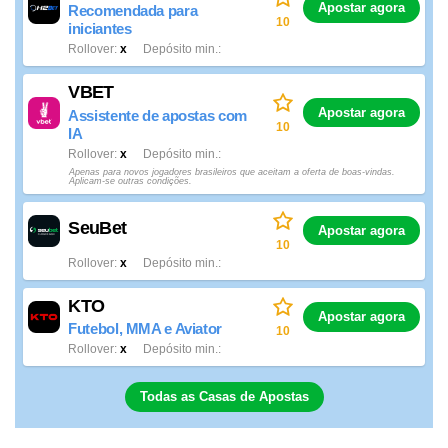
Apostar agora
Recomendada para
10
iniciantes
Rollover
x
Depósito min.
VBET
Apostar agora
Assistente de apostas com
10
IA
Rollover
x
Depósito min.
Apenas para novos jogadores brasileiros que aceitam a oferta de boas-vindas.
Aplicam-se outras condições.
SeuBet
Apostar agora
10
Rollover
x
Depósito min.
KTO
Apostar agora
Futebol, MMA e Aviator
10
Rollover
x
Depósito min.
Todas as Casas de Apostas