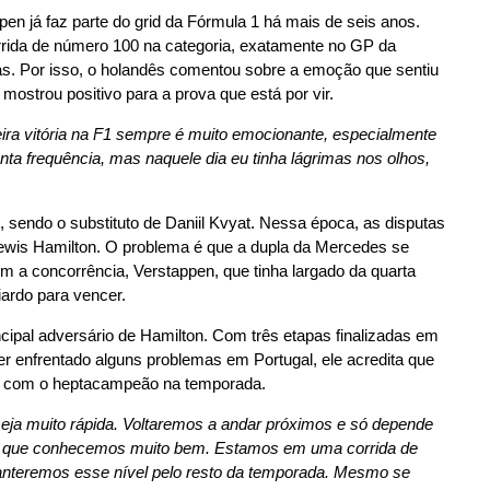
en já faz parte do grid da Fórmula 1 há mais de seis anos.
orrida de número 100 na categoria, exatamente no GP da
rás. Por isso, o holandês comentou sobre a emoção que sentiu
mostrou positivo para a prova que está por vir.
ra vitória na F1 sempre é muito emocionante, especialmente
a frequência, mas naquele dia eu tinha lágrimas nos olhos,
sendo o substituto de Daniil Kvyat. Nessa época, as disputas
Lewis Hamilton. O problema é que a dupla da Mercedes se
em a concorrência, Verstappen, que tinha largado da quarta
iardo para vencer.
incipal adversário de Hamilton. Com três etapas finalizadas em
ter enfrentado alguns problemas em Portugal, ele acredita que
ias com o heptacampeão na temporada.
a muito rápida. Voltaremos a andar próximos e só depende
ito que conhecemos muito bem. Estamos em uma corrida de
nteremos esse nível pelo resto da temporada. Mesmo se