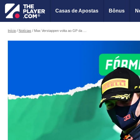
Casas de Apostas
Bônus
No
Início
Notícias
Max Verstappen volta ao GP da Espanha, palco de sua primeira vitória, com boas expectativas