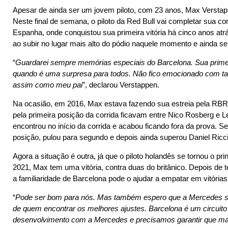
Apesar de ainda ser um jovem piloto, com 23 anos, Max Verstapp
Neste final de semana, o piloto da Red Bull vai completar sua c
Espanha, onde conquistou sua primeira vitória há cinco anos at
ao subir no lugar mais alto do pódio naquele momento e ainda se 
“
Guardarei sempre memórias especiais do Barcelona. Sua primei
quando é uma surpresa para todos. Não fico emocionado com tant
assim como meu pai
”, declarou Verstappen.
Na ocasião, em 2016, Max estava fazendo sua estreia pela RBR, 
pela primeira posição da corrida ficavam entre Nico Rosberg e 
encontrou no início da corrida e acabou ficando fora da prova. S
posição, pulou para segundo e depois ainda superou Daniel Ricc
Agora a situação é outra, já que o piloto holandês se tornou o pr
2021, Max tem uma vitória, contra duas do britânico. Depois de 
a familiaridade de Barcelona pode o ajudar a empatar em vitór
“
Pode ser bom para nós. Mas também espero que a Mercedes sej
de quem encontrar os melhores ajustes. Barcelona é um circu
desenvolvimento com a Mercedes e precisamos garantir que ma