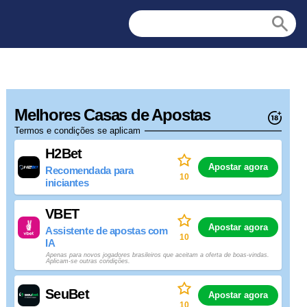
Melhores Casas de Apostas
Termos e condições se aplicam
H2Bet
Apostar agora
Recomendada para
10
iniciantes
VBET
Apostar agora
Assistente de apostas com
10
IA
Apenas para novos jogadores brasileiros que aceitam a oferta de boas-vindas.
Aplicam-se outras condições.
SeuBet
Apostar agora
10