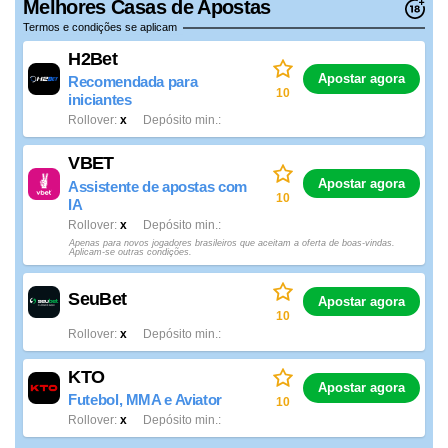
Melhores Casas de Apostas
Termos e condições se aplicam
H2Bet
Apostar agora
Recomendada para
10
iniciantes
Rollover
x
Depósito min.
VBET
Apostar agora
Assistente de apostas com
10
IA
Rollover
x
Depósito min.
Apenas para novos jogadores brasileiros que aceitam a oferta de boas-vindas.
Aplicam-se outras condições.
SeuBet
Apostar agora
10
Rollover
x
Depósito min.
KTO
Apostar agora
Futebol, MMA e Aviator
10
Rollover
x
Depósito min.