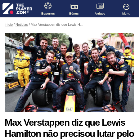
Bônus
Menu
Esportes
Artigos
Início
Notícias
Max Verstappen diz que Lewis Hamilton não precisou lutar pelo título da Fórmula 1 nos últimos anos
Max Verstappen diz que Lewis
Hamilton não precisou lutar pelo