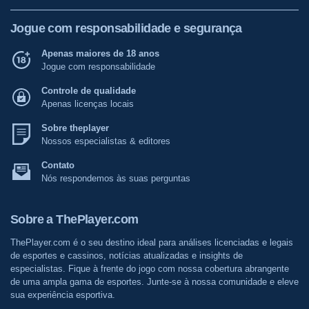
Jogue com responsabilidade e segurança
Apenas maiores de 18 anos
Jogue com responsabilidade
Controle de qualidade
Apenas licenças locais
Sobre theplayer
Nossos especialistas & editores
Contato
Nós respondemos às suas perguntas
Sobre a ThePlayer.com
ThePlayer.com é o seu destino ideal para análises licenciadas e legais
de esportes e cassinos, notícias atualizadas e insights de
especialistas. Fique à frente do jogo com nossa cobertura abrangente
de uma ampla gama de esportes. Junte-se à nossa comunidade e eleve
sua experiência esportiva.