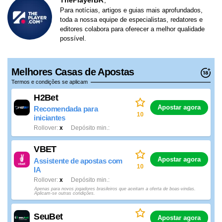
Para notícias, artigos e guias mais aprofundados,
toda a nossa equipe de especialistas, redatores e
editores colabora para oferecer a melhor qualidade
possível.
Melhores Casas de Apostas
Termos e condições se aplicam
H2Bet
Apostar agora
Recomendada para
10
iniciantes
Rollover
x
Depósito min.
VBET
Apostar agora
Assistente de apostas com
10
IA
Rollover
x
Depósito min.
Apenas para novos jogadores brasileiros que aceitam a oferta de boas-vindas.
Aplicam-se outras condições.
SeuBet
Apostar agora