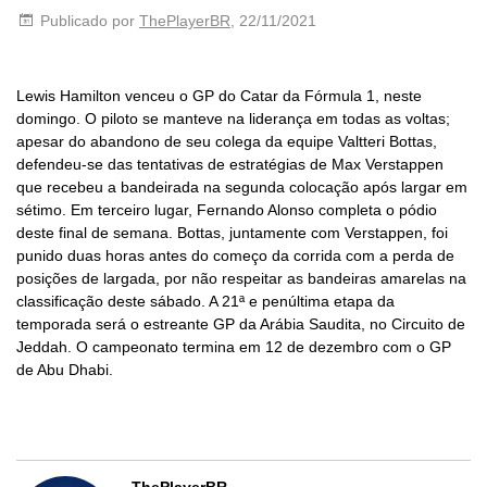
Publicado por
ThePlayerBR
, 22/11/2021
Lewis Hamilton venceu o GP do Catar da Fórmula 1, neste
domingo. O piloto se manteve na liderança em todas as voltas;
apesar do abandono de seu colega da equipe Valtteri Bottas,
defendeu-se das tentativas de estratégias de Max Verstappen
que recebeu a bandeirada na segunda colocação após largar em
sétimo. Em terceiro lugar, Fernando Alonso completa o pódio
deste final de semana. Bottas, juntamente com Verstappen, foi
punido duas horas antes do começo da corrida com a perda de
posições de largada, por não respeitar as bandeiras amarelas na
classificação deste sábado. A 21ª e penúltima etapa da
temporada será o estreante GP da Arábia Saudita, no Circuito de
Jeddah. O campeonato termina em 12 de dezembro com o GP
de Abu Dhabi.
ThePlayerBR