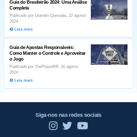
Guia do Brasileirão 2024: Uma Análise
Completa
Publicado por Leandro Quesada, 22 agosto
2024
Leia mais
Guia de Apostas Responsáveis:
Como Manter o Controle e Aproveitar
o Jogo
Publicado por ThePlayerBR, 16 agosto
2024
Leia mais
Siga-nos nas redes sociais