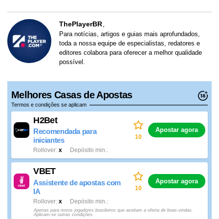
ThePlayerBR
Para notícias, artigos e guias mais aprofundados,
toda a nossa equipe de especialistas, redatores e
editores colabora para oferecer a melhor qualidade
possível.
Melhores Casas de Apostas
Termos e condições se aplicam
H2Bet
Apostar agora
Recomendada para
10
iniciantes
Rollover
x
Depósito min.
VBET
Apostar agora
Assistente de apostas com
10
IA
Rollover
x
Depósito min.
Apenas para novos jogadores brasileiros que aceitam a oferta de boas-vindas.
Aplicam-se outras condições.