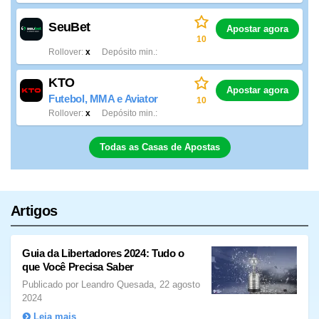
SeuBet
Apostar agora
10
Rollover
x
Depósito min.
KTO
Apostar agora
Futebol, MMA e Aviator
10
Rollover
x
Depósito min.
Todas as Casas de Apostas
Artigos
Guia da Libertadores 2024: Tudo o
que Você Precisa Saber
Publicado por Leandro Quesada, 22 agosto
2024
Leia mais