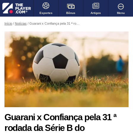
Bônus
Menu
Esportes
Artigos
Início
Notícias
Guarani x Confiança pela 31 ª rodada da Série B do Campeonato Brasileiro
Guarani x Confiança pela 31 ª
rodada da Série B do