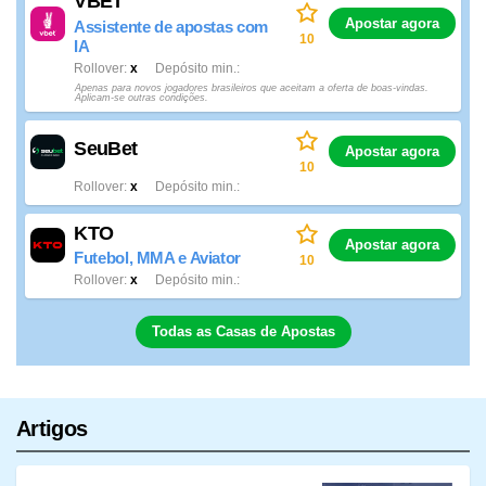
VBET
Apostar agora
Assistente de apostas com
10
IA
Rollover
x
Depósito min.
Apenas para novos jogadores brasileiros que aceitam a oferta de boas-vindas.
Aplicam-se outras condições.
SeuBet
Apostar agora
10
Rollover
x
Depósito min.
KTO
Apostar agora
Futebol, MMA e Aviator
10
Rollover
x
Depósito min.
Todas as Casas de Apostas
Artigos