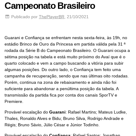
Campeonato Brasileiro
Publicado por
ThePlayerBR
, 21/10/2021
Guarani e Confiança se enfrentam nesta sexta-feira, às 19h, no
estádio Brinco de Ouro da Princesa em partida válida pela 31 ª
rodada da Série B do Campeonato Brasileiro. O Guarani ocupa a
sétima posição na tabela e está muito próximo do Avaí que é o
quarto colocado e vem a campo buscando a vitória para subir
algumas posições. Do outro lado, o Confiança tem feito uma
campanha de recuperação, sendo que nas últimas oito rodadas.
Porém, continua na zona de rebaixamento e ainda não foi
suficiente para abandonar a penúltima posição da tabela. A
transmissão da partida fica por conta dos canais SporTV e
Premiere.
Provável escalação do
Guarani
: Rafael Martins; Mateus Ludke,
Thales, Ronaldo Alves e Bidu; Bruno Silva, Rodrigo Andrade e
Régis; Bruno Sávio, Júlio César e Júnior Todinho.
Provável escalação do
Confiança
: Rafael Santos; Jonathan