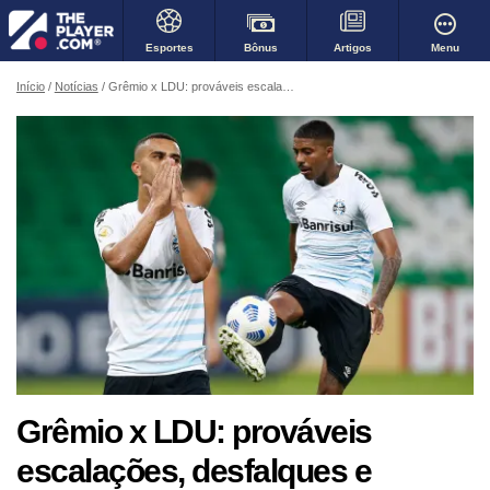
Bônus
Menu
Esportes
Artigos
Início
Notícias
Grêmio x LDU: prováveis escalações, desfalques e transmissão da decisão das oitavas da Sul-Americana
Grêmio x LDU: prováveis
escalações, desfalques e