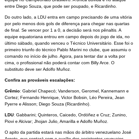
entre Diego Souza, que pode ser poupado, e Ricardinho.
Do outro lado, a LDU entra em campo precisando de uma vitória
por pelo menos dois gols de diferença para chegar nas quartas
de final. Se vencer por 1 a 0, a decisão será nos pênaltis. A
equipe equatoriana entrou em campo depois do jogo de ida, no
último sábado, quando venceu o Técnico Universitário. Esse foi o
primeiro triunfo do técnico Pablo Marini no clube, que assumiu o
comando no início de julho. Agora, para tentar dar a volta por
cima, o profissional não poderá contar com Billy Arce. O
substituto deve ser Adolfo Muñoz.
Confira as prováveis escalações:
Grêmio
: Gabriel Chapecó; Vanderson, Geromel, Kannemann e
Cortez; Fernando Henrique, Victor Bobsin, Léo Pereira, Jean
Pyerre e Alisson; Diego Souza (Ricardinho).
LDU
: Gabbarini; Quinteros, Caicedo, Ordóñez e Cruz; Zunino,
Piovi e Alcivar; Jhojan Julio, Amarilla e Adolfo Muñoz.
O apito da partida estará nas mãos do árbitro venezuelano José
Argote, que contará com o auxílio dos assistentes uruguaios