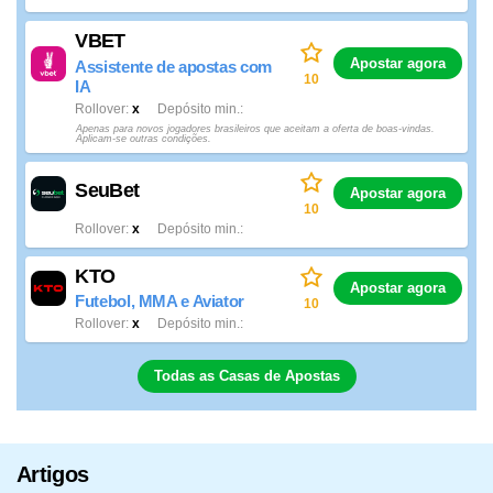
VBET
Apostar agora
Assistente de apostas com
10
IA
Rollover
x
Depósito min.
Apenas para novos jogadores brasileiros que aceitam a oferta de boas-vindas.
Aplicam-se outras condições.
SeuBet
Apostar agora
10
Rollover
x
Depósito min.
KTO
Apostar agora
Futebol, MMA e Aviator
10
Rollover
x
Depósito min.
Todas as Casas de Apostas
Artigos