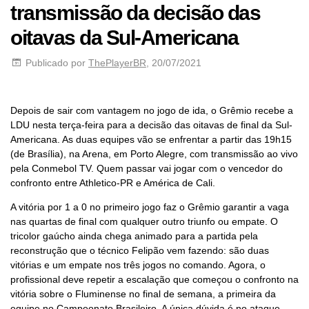
transmissão da decisão das
oitavas da Sul-Americana
Publicado por
ThePlayerBR
, 20/07/2021
Depois de sair com vantagem no jogo de ida, o Grêmio recebe a
LDU nesta terça-feira para a decisão das oitavas de final da Sul-
Americana. As duas equipes vão se enfrentar a partir das 19h15
(de Brasília), na Arena, em Porto Alegre, com transmissão ao vivo
pela Conmebol TV. Quem passar vai jogar com o vencedor do
confronto entre Athletico-PR e América de Cali.
A vitória por 1 a 0 no primeiro jogo faz o Grêmio garantir a vaga
nas quartas de final com qualquer outro triunfo ou empate. O
tricolor gaúcho ainda chega animado para a partida pela
reconstrução que o técnico Felipão vem fazendo: são duas
vitórias e um empate nos três jogos no comando. Agora, o
profissional deve repetir a escalação que começou o confronto na
vitória sobre o Fluminense no final de semana, a primeira da
equipe no Campeonato Brasileiro. A única dúvida é no ataque