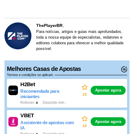
ThePlayerBR
Para notícias, artigos e guias mais aprofundados,
toda a nossa equipe de especialistas, redatores e
editores colabora para oferecer a melhor qualidade
possível.
Melhores Casas de Apostas
Termos e condições se aplicam
H2Bet
Apostar agora
Recomendada para
10
iniciantes
Rollover
x
Depósito min.
VBET
Apostar agora
Assistente de apostas com
10
IA