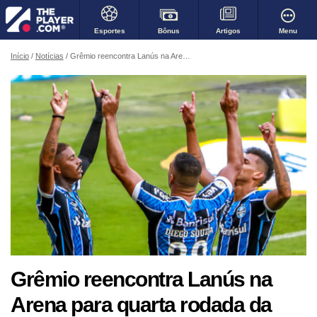
Bônus
Menu
Esportes
Artigos
Início
Notícias
Grêmio reencontra Lanús na Arena para quarta rodada da Sul-Americana
Grêmio reencontra Lanús na
Arena para quarta rodada da