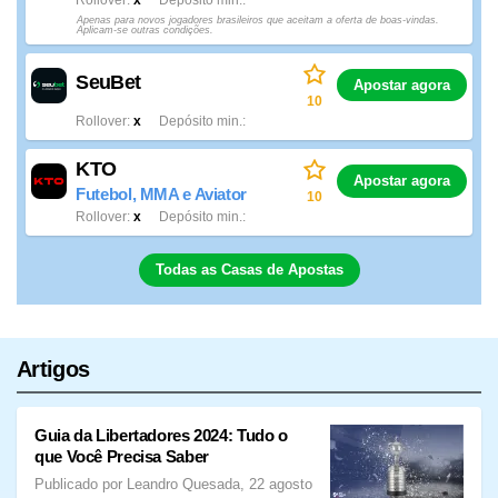
Rollover
x
Depósito min.
Apenas para novos jogadores brasileiros que aceitam a oferta de boas-vindas.
Aplicam-se outras condições.
SeuBet
Apostar agora
10
Rollover
x
Depósito min.
KTO
Apostar agora
Futebol, MMA e Aviator
10
Rollover
x
Depósito min.
Todas as Casas de Apostas
Artigos
Guia da Libertadores 2024: Tudo o
que Você Precisa Saber
Publicado por Leandro Quesada, 22 agosto