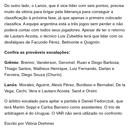
Do outro lado, o Lanús, que é vice-líder com seis pontos, precisa
muito da vitória para brigar pela liderança para conseguir a
classificação à próxima fase, já que apenas o primeiro colocado
classifica. A equipe argentina está a três jogos sem perder e não
poderá contar com todos seus jogadores. Apesar de ter o retorno
de Lautaro Acosta, o técnico Luis Zubeldía terá que lidar com os
desfalques de Facundo Pérez, Belmonte e Quignón.
Confira as prováveis escalações:
Grêmio
: Brenno; Vanderson, Geromel, Ruan e Diogo Barbosa;
Thiago Santos, Matheus Henrique, Luiz Fernando, Darlan e
Ferreira; Diego Souza (Churín).
Lanús
: Morales; Aguirre, Alexis Pérez, Burdisso e Bernabei; De la
Vega, Cechi, Vera e Lautaro Acosta; Sand e Orsini.
O árbitro escalado para apitar a partida é Daniel Fedorczuk, que
terá Martín Soppi e Carlos Barreiro como assistentes. O trio de
arbitragem é do Uruguai. O VAR não será utilizado no confronto.
Escrito por Vitória Drehmer