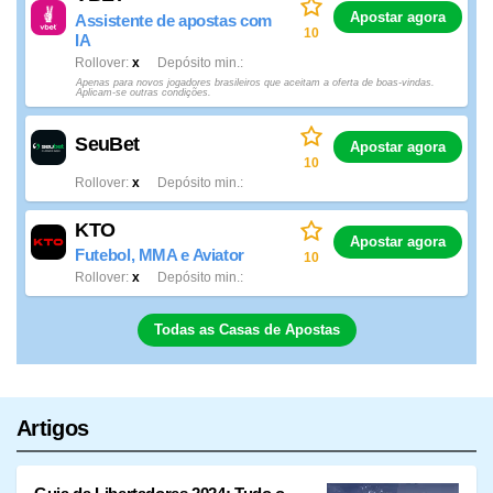
Apostar agora
Assistente de apostas com
10
IA
Rollover
x
Depósito min.
Apenas para novos jogadores brasileiros que aceitam a oferta de boas-vindas.
Aplicam-se outras condições.
SeuBet
Apostar agora
10
Rollover
x
Depósito min.
KTO
Apostar agora
Futebol, MMA e Aviator
10
Rollover
x
Depósito min.
Todas as Casas de Apostas
Artigos