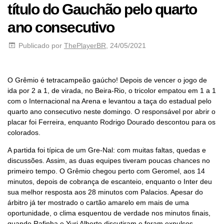
título do Gauchão pelo quarto
ano consecutivo
Publicado por
ThePlayerBR
, 24/05/2021
O Grêmio é tetracampeão gaúcho! Depois de vencer o jogo de
ida por 2 a 1, de virada, no Beira-Rio, o tricolor empatou em 1 a 1
com o Internacional na Arena e levantou a taça do estadual pelo
quarto ano consecutivo neste domingo. O responsável por abrir o
placar foi Ferreira, enquanto Rodrigo Dourado descontou para os
colorados.
A partida foi típica de um Gre-Nal: com muitas faltas, quedas e
discussões. Assim, as duas equipes tiveram poucas chances no
primeiro tempo. O Grêmio chegou perto com Geromel, aos 14
minutos, depois de cobrança de escanteio, enquanto o Inter deu
sua melhor resposta aos 28 minutos com Palacios. Apesar do
árbitro já ter mostrado o cartão amarelo em mais de uma
oportunidade, o clima esquentou de verdade nos minutos finais,
quando Rafinha e Yuri Alberto discutiram e foram expulsos.