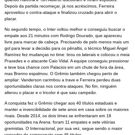
Depois da partida recomeçar, já nos acréscimos, Ferreira
aproveitou o contra-ataque e finalizou cruzado para abrir o
placar.
No segundo tempo, o Inter voltou melhor e conseguiu buscar o
empate aos 21 minutos com Rodrigo Dourado, que apareceu
livre para marcar de cabeça. Precisando de pelo menos mais um
gol para levar a decisão para os pênaltis, o técnico Miguel Ángel
Ramírez fez mudanças no time: tirou os laterais e colocou o meia
Praxedes e o atacante Caio Vidal. A equipe conseguiu pressionar
e teve boa chance com Palacios em um chute de fora da área,
mas Brenno espalmou. O Grêmio também chegou perto de
ampliar: Vanderson carimbou a trave e Ferreira perdeu duas
oportunidades claras nos contra-ataques. No fim, ninguém
alterou o placar e o tricolor é que saiu campeão.
A conquista fez o Grêmio chegar aos 40 títulos estaduais e
manter a invencibilidade de sete anos em casa sobre os maiores
rivais. Desde 2014, os dois times se enfrentaram em 18
oportunidades na Arena: foram 11 empates e sete vitórias
gremistas. O Internacional, por sua vez, segue sendo o maior
vencedor do campeonato com 45 títulos.