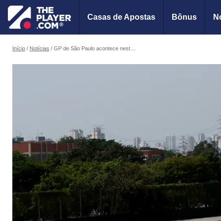
Casas de Apostas
Bônus
No
Início
Notícias
GP de São Paulo acontece neste final de semana