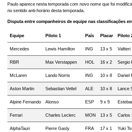
Paulo aparece nesta temporada com novo nome que foi modificado
no sentido anti-horário desta temporada.
Disputa entre companheiros de equipe nas classificações e
Equipe
Piloto 1
País
Placar
Piloto 
Mercedes
Lewis Hamilton
ING
13 x 5
Valtteri
RBR
Max Verstappen
HOL
16 x 2
Sergio
McLaren
Lando Norris
ING
10 x 8
Daniel 
Aston Martin
Sebastian Vettel
ALE
10 x 8
Lance S
Alpine Fernando
Alonso
ESP
9 x 9
Esteba
Ferrari
Charles Leclerc
MON
13 x 5
Carlos 
AlphaTauri
Pierre Gasly
FRA
17 x 1
Yuki T