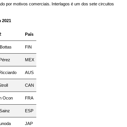
 por motivos comerciais. Interlagos é um dos sete circuitos
m 2021
2
País
 Bottas
FIN
 Pérez
MEX
Ricciardo
AUS
troll
CAN
n Ocon
FRA
Sainz
ESP
sunoda
JAP