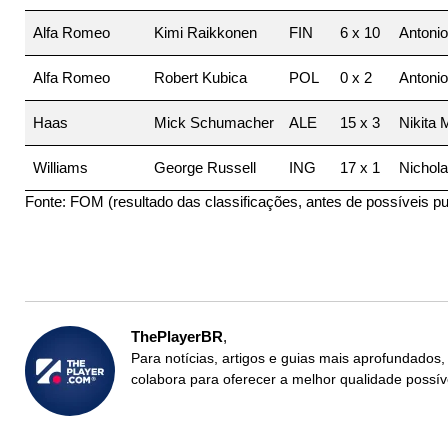
Alfa Romeo
Kimi Raikkonen
FIN
6 x 10
Antonio
Alfa Romeo
Robert Kubica
POL
0 x 2
Antonio
Haas
Mick Schumacher
ALE
15 x 3
Nikita 
Williams
George Russell
ING
17 x 1
Nicholas
Fonte: FOM (resultado das classificações, antes de possíveis p
ThePlayerBR
Para notícias, artigos e guias mais aprofundados,
colabora para oferecer a melhor qualidade possív