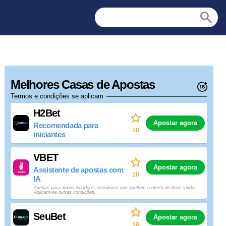
Melhores Casas de Apostas
Termos e condições se aplicam
H2Bet
Apostar agora
Recomendada para
10
iniciantes
VBET
Apostar agora
Assistente de apostas com
10
IA
Apenas para novos jogadores brasileiros que aceitam a oferta de boas-vindas.
Aplicam-se outras condições.
SeuBet
Apostar agora
10