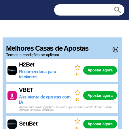
Melhores Casas de Apostas
Termos e condições se aplicam
H2Bet
Apostar agora
Recomendada para
10
iniciantes
VBET
Apostar agora
Assistente de apostas com
10
IA
Apenas para novos jogadores brasileiros que aceitam a oferta de boas-vindas.
Aplicam-se outras condições.
SeuBet
Apostar agora
10