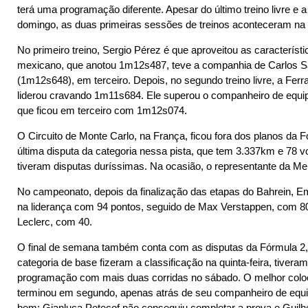
terá uma programação diferente. Apesar do último treino livre e 
domingo, as duas primeiras sessões de treinos aconteceram na q
No primeiro treino, Sergio Pérez é que aproveitou as característ
mexicano, que anotou 1m12s487, teve a companhia de Carlos 
(1m12s648), em terceiro. Depois, no segundo treino livre, a Ferr
liderou cravando 1m11s684. Ele superou o companheiro de equi
que ficou em terceiro com 1m12s074.
O Circuito de Monte Carlo, na França, ficou fora dos planos da
última disputa da categoria nessa pista, que tem 3.337km e 78 
tiveram disputas duríssimas. Na ocasião, o representante da Mer
No campeonato, depois da finalização das etapas do Bahrein, E
na liderança com 94 pontos, seguido de Max Verstappen, com 80,
Leclerc, com 40.
O final de semana também conta com as disputas da Fórmula 2,
categoria de base fizeram a classificação na quinta-feira, tiveram 
programação com mais duas corridas no sábado. O melhor colocad
terminou em segundo, apenas atrás de seu companheiro de equip
bem: Gianluca Petecof não conseguiu completar a prova e Guilh