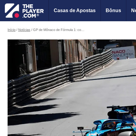
Casas de Apostas
Bônus
No
Início
Notícias
GP de Mônaco de Fórmula 1: confira informações, programação e transmissão