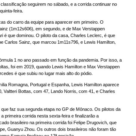
a classificação seguirem no sábado, e a corrida continuar no
uinta-feira.
icas do carro da equipe para aparecer em primeiro. O
Sainz (1m12s606), em segundo, e de Max Verstappen
ari é que dominou. O piloto da casa, Charles Leclerc, é que
pe Carlos Sainz, que marcou 1m11s796, e Lewis Hamilton,
 Fórmula 1 no ano passado em função da pandemia. Por isso, a
voltas, foi em 2019, quando Lewis Hamilton e Max Verstappen
cedes é que subiu no lugar mais alto do pódio.
milia Romagna, Portugal e Espanha, Lewis Hamilton aparece
 Valtteri Bottas, com 47, Lando Norris, com 41, e Charles
 que faz sua segunda etapa no GP de Mônaco. Os pilotos da
a primeira corrida nesta sexta-feira e finalizarão a
o brasileiro na primeira corrida foi Felipe Drugovich, que
e, Guanyu Zhou. Os outros dois brasileiros não foram tão
erme Samaia finalizou na 17ª posição.