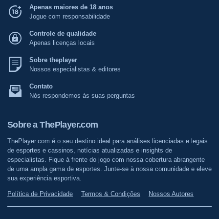
Apenas maiores de 18 anos
Jogue com responsabilidade
Controle de qualidade
Apenas licenças locais
Sobre theplayer
Nossos especialistas & editores
Contato
Nós respondemos às suas perguntas
Sobre a ThePlayer.com
ThePlayer.com é o seu destino ideal para análises licenciadas e legais
de esportes e cassinos, notícias atualizadas e insights de
especialistas. Fique à frente do jogo com nossa cobertura abrangente
de uma ampla gama de esportes. Junte-se à nossa comunidade e eleve
sua experiência esportiva.
Política de Privacidade
Termos & Condições
Nossos Autores