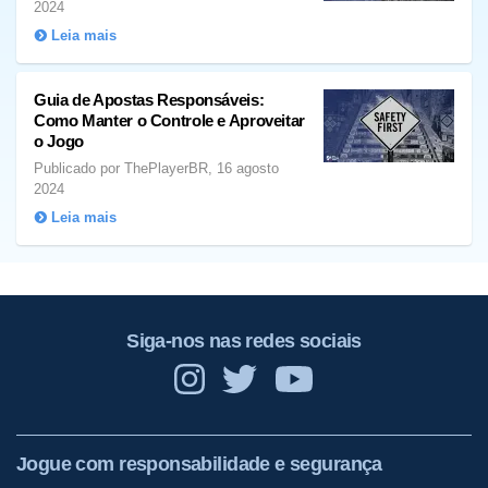
2024
Leia mais
Guia de Apostas Responsáveis:
Como Manter o Controle e Aproveitar
o Jogo
Publicado por ThePlayerBR, 16 agosto
2024
Leia mais
Siga-nos nas redes sociais
Jogue com responsabilidade e segurança