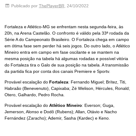
Publicado por
ThePlayerBR
, 24/10/2022
Fortaleza e Atlético-MG se enfrentam nesta segunda-feira, às
20h, na Arena Castelão. O confronto é válido pela 33ª rodada da
Série A do Campeonato Brasileiro. O Fortaleza chega em campo
em ótima fase sem perder há seis jogos. Do outro lado, o Atlético
Mineiro entra em campo em fase oscilante e se mantem na
mesma posição na tabela há algumas rodadas e possível vitória
do Fortaleza tira o Galo de sua posição na tabela. A transmissão
da partida fica por conta dos canais Premiere e Sportv.
Provável escalação do
Fortaleza
: Fernando Miguel; Brítez, Titi,
Habraão (Benevenuto), Capixaba; Zé Welison, Hércules, Ronald;
Otero, Galhardo, Pedro Rocha.
Provável escalação do
Atlético Mineiro
: Everson; Guga,
Jemerson, Alonso e Dodô (Rubens); Allan, Otávio e Nacho
Fernández (Zaracho); Ademir, Sasha (Kardec) e Keno.