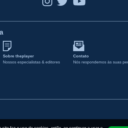
a
Sobre theplayer
Contato
Nossos especialistas & editores
Nós respondemos às suas pe
 site faz o uso de cookies, então, ao continuar a usar o