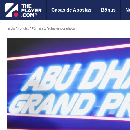
Casas de Apostas
Bônus
No
Início
Notícias
Fórmula 1 fecha temporada com disputa do GP de Abu Dhabi