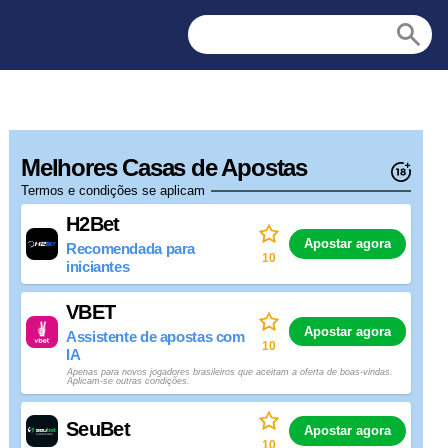
Melhores Casas de Apostas
Termos e condições se aplicam
H2Bet
Apostar agora
Recomendada para
10
iniciantes
VBET
Apostar agora
Assistente de apostas com
10
IA
Apenas para novos jogadores brasileiros que aceitam a oferta de boas-vindas.
Aplicam-se outras condições.
SeuBet
Apostar agora
10