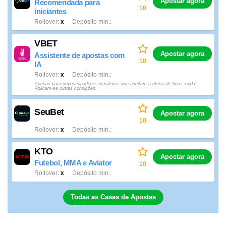
Apostar agora
Recomendada para
10
iniciantes
Rollover
x
Depósito min.
VBET
Apostar agora
Assistente de apostas com
10
IA
Rollover
x
Depósito min.
Apenas para novos jogadores brasileiros que aceitam a oferta de boas-vindas.
Aplicam-se outras condições.
SeuBet
Apostar agora
10
Rollover
x
Depósito min.
KTO
Apostar agora
Futebol, MMA e Aviator
10
Rollover
x
Depósito min.
Todas as Casas de Apostas