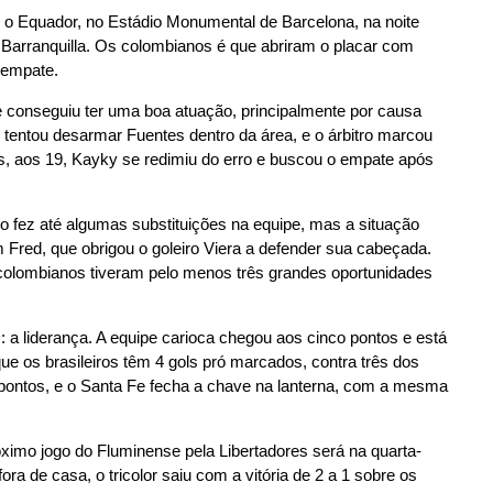
é o Equador, no Estádio Monumental de Barcelona, na noite
 Barranquilla. Os colombianos é que abriram o placar com
o empate.
e conseguiu ter uma boa atuação, principalmente por causa
 tentou desarmar Fuentes dentro da área, e o árbitro marcou
ois, aos 19, Kayky se redimiu do erro e buscou o empate após
do fez até algumas substituições na equipe, mas a situação
Fred, que obrigou o goleiro Viera a defender sua cabeçada.
olombianos tiveram pelo menos três grandes oportunidades
a liderança. A equipe carioca chegou aos cinco pontos e está
ue os brasileiros têm 4 gols pró marcados, contra três dos
s pontos, e o Santa Fe fecha a chave na lanterna, com a mesma
ximo jogo do Fluminense pela Libertadores será na quarta-
ora de casa, o tricolor saiu com a vitória de 2 a 1 sobre os