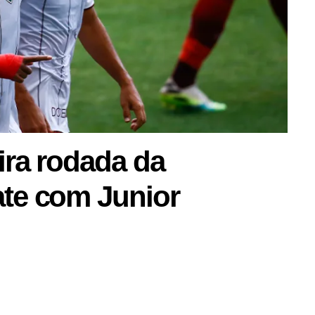
ira rodada da
te com Junior