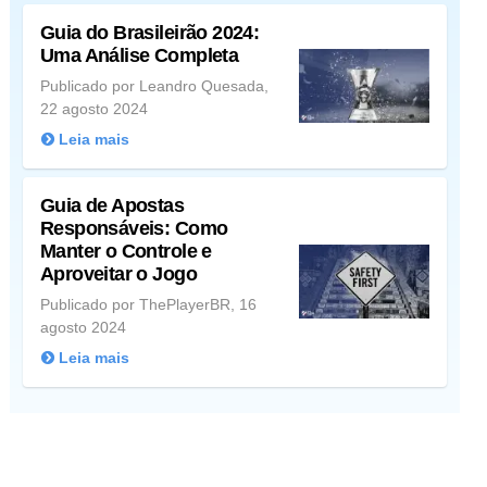
Guia do Brasileirão 2024:
Uma Análise Completa
Publicado por Leandro Quesada,
22 agosto 2024
Leia mais
Guia de Apostas
Responsáveis: Como
Manter o Controle e
Aproveitar o Jogo
Publicado por ThePlayerBR, 16
agosto 2024
Leia mais