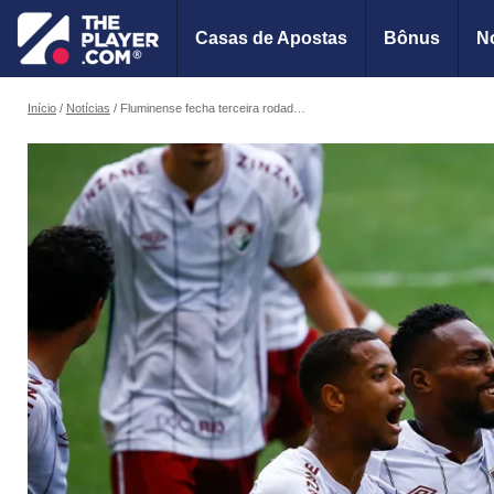
Casas de Apostas
Bônus
No
Início
Notícias
Fluminense fecha terceira rodada da Libertadores com empate com Junior Barranquilla