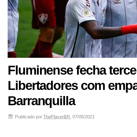
Fluminense fecha terce
Libertadores com empa
Barranquilla
Publicado por
ThePlayerBR
, 07/05/2021