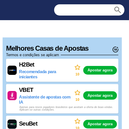
Melhores Casas de Apostas
Termos e condições se aplicam
H2Bet
Apostar agora
Recomendada para
10
iniciantes
VBET
Apostar agora
Assistente de apostas com
10
IA
Apenas para novos jogadores brasileiros que aceitam a oferta de boas-vindas.
Aplicam-se outras condições.
SeuBet
Apostar agora
10