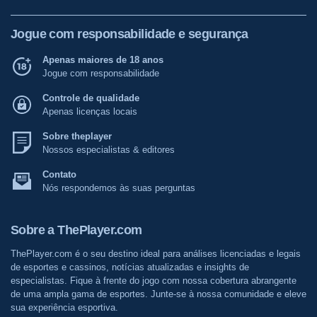
Jogue com responsabilidade e segurança
Apenas maiores de 18 anos
Jogue com responsabilidade
Controle de qualidade
Apenas licenças locais
Sobre theplayer
Nossos especialistas & editores
Contato
Nós respondemos às suas perguntas
Sobre a ThePlayer.com
ThePlayer.com é o seu destino ideal para análises licenciadas e legais
de esportes e cassinos, notícias atualizadas e insights de
especialistas. Fique à frente do jogo com nossa cobertura abrangente
de uma ampla gama de esportes. Junte-se à nossa comunidade e eleve
sua experiência esportiva.