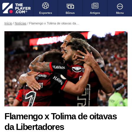
Bônus
Menu
Esportes
Artigos
Início
Notícias
Flamengo x Tolima de oitavas da Libertadores
Flamengo x Tolima de oitavas
da Libertadores