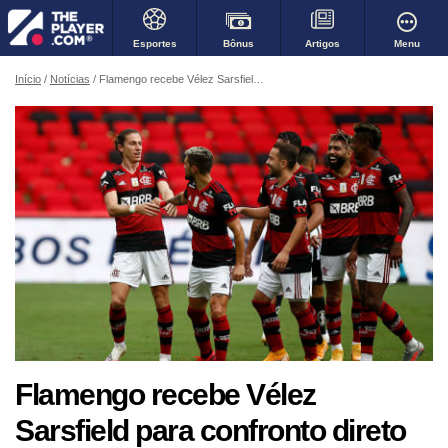
Bônus
Menu
Esportes
Artigos
Início
Notícias
Flamengo recebe Vélez Sarsfield para confronto direto pela liderança do Grupo G da Libertadores
Flamengo recebe Vélez
Sarsfield para confronto direto