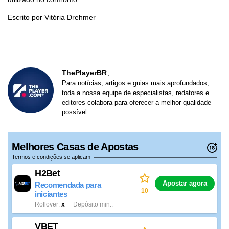
Escrito por Vitória Drehmer
ThePlayerBR
Para notícias, artigos e guias mais aprofundados,
toda a nossa equipe de especialistas, redatores e
editores colabora para oferecer a melhor qualidade
possível.
Melhores Casas de Apostas
Termos e condições se aplicam
H2Bet
Apostar agora
Recomendada para
10
iniciantes
Rollover
x
Depósito min.
VBET