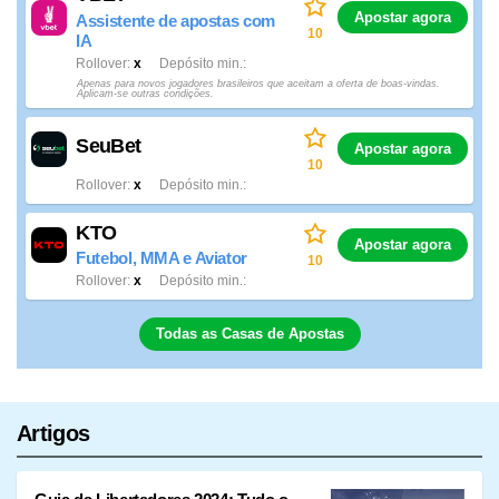
Apostar agora
Assistente de apostas com
10
IA
Rollover
x
Depósito min.
Apenas para novos jogadores brasileiros que aceitam a oferta de boas-vindas.
Aplicam-se outras condições.
SeuBet
Apostar agora
10
Rollover
x
Depósito min.
KTO
Apostar agora
Futebol, MMA e Aviator
10
Rollover
x
Depósito min.
Todas as Casas de Apostas
Artigos