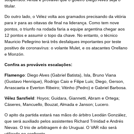
titular.
Do outro lado, o Vélez volta aos gramados precisando da vitória
para ir para as oitavas de final na liderança. Como tem nove
pontos, o triunfo na rodada faria a equipe argentina chegar aos
12 pontos e assumir o topo da chave. No entanto, o técnico
Mauricio Pellegrino terá três desfalques importantes por teste
positivo de coronavírus: o volante Mulet, e os atacantes Orellano
e Monzón.
Confira as prováveis escalações:
Flamengo
: Diego Alves (Gabriel Batista), Isla, Bruno Viana
(Gustavo Henrique), Rodrigo Caio e Filipe Luis; Diego, Gerson,
Arrascaeta e Everton Ribeiro; Vitinho (Pedro) e Gabriel Barbosa.
Vélez Sarsfield
: Hoyos; Guidara, Giannetti, Abram e Ortega;
Cáseres, Mancuello, Bouzat, Almada e Janson; Lucero.
O apito da partida estará nas mãos do árbitro Leodán González,
que será auxiliado pelos assistentes Richard Trinidad e Andrés
Nievas. O trio de arbitragem é do Uruguai. O VAR não será
utilizado no confronto.