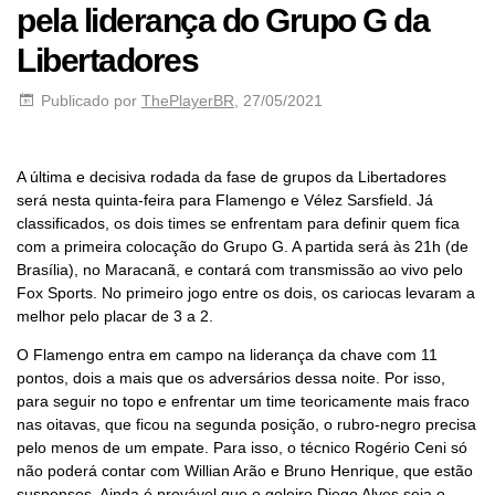
pela liderança do Grupo G da
Libertadores
Publicado por
ThePlayerBR
, 27/05/2021
A última e decisiva rodada da fase de grupos da Libertadores
será nesta quinta-feira para Flamengo e Vélez Sarsfield. Já
classificados, os dois times se enfrentam para definir quem fica
com a primeira colocação do Grupo G. A partida será às 21h (de
Brasília), no Maracanã, e contará com transmissão ao vivo pelo
Fox Sports. No primeiro jogo entre os dois, os cariocas levaram a
melhor pelo placar de 3 a 2.
O Flamengo entra em campo na liderança da chave com 11
pontos, dois a mais que os adversários dessa noite. Por isso,
para seguir no topo e enfrentar um time teoricamente mais fraco
nas oitavas, que ficou na segunda posição, o rubro-negro precisa
pelo menos de um empate. Para isso, o técnico Rogério Ceni só
não poderá contar com Willian Arão e Bruno Henrique, que estão
suspensos. Ainda é provável que o goleiro Diego Alves seja o