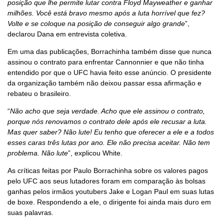
posição que lhe permite lutar contra Floyd Mayweather e ganhar
milhões. Você está bravo mesmo após a luta horrível que fez?
Volte e se coloque na posição de conseguir algo grande
”,
declarou Dana em entrevista coletiva.
Em uma das publicações, Borrachinha também disse que nunca
assinou o contrato para enfrentar Cannonnier e que não tinha
entendido por que o UFC havia feito esse anúncio. O presidente
da organização também não deixou passar essa afirmação e
rebateu o brasileiro.
“
Não acho que seja verdade. Acho que ele assinou o contrato,
porque nós renovamos o contrato dele após ele recusar a luta.
Mas quer saber? Não lute! Eu tenho que oferecer a ele e a todos
esses caras três lutas por ano. Ele não precisa aceitar. Não tem
problema. Não lute
”, explicou White.
As críticas feitas por Paulo Borrachinha sobre os valores pagos
pelo UFC aos seus lutadores foram em comparação às bolsas
ganhas pelos irmãos youtubers Jake e Logan Paul em suas lutas
de boxe. Respondendo a ele, o dirigente foi ainda mais duro em
suas palavras.