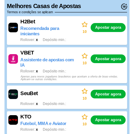
Melhores Casas de Apostas
Termos e condições se aplicam
H2Bet
Apostar agora
Recomendada para
10
iniciantes
Rollover
x
Depósito min.
VBET
Apostar agora
Assistente de apostas com
10
IA
Rollover
x
Depósito min.
Apenas para novos jogadores brasileiros que aceitam a oferta de boas-vindas.
Aplicam-se outras condições.
SeuBet
Apostar agora
10
Rollover
x
Depósito min.
KTO
Apostar agora
Futebol, MMA e Aviator
10
Rollover
x
Depósito min.