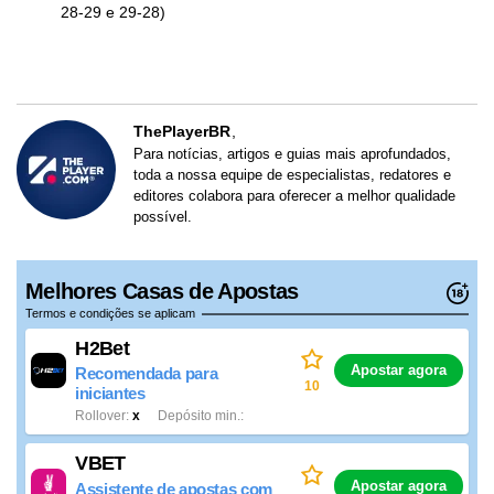
28-29 e 29-28)
ThePlayerBR
Para notícias, artigos e guias mais aprofundados,
toda a nossa equipe de especialistas, redatores e
editores colabora para oferecer a melhor qualidade
possível.
Melhores Casas de Apostas
Termos e condições se aplicam
H2Bet
Apostar agora
Recomendada para
10
iniciantes
Rollover
x
Depósito min.
VBET
Apostar agora
Assistente de apostas com