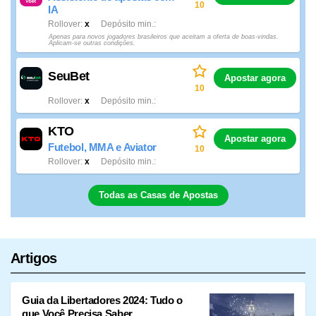
10
IA
Rollover
x
Depósito min.
Apenas para novos jogadores brasileiros que aceitam a oferta de boas-vindas.
Aplicam-se outras condições.
SeuBet
Apostar agora
10
Rollover
x
Depósito min.
KTO
Apostar agora
Futebol, MMA e Aviator
10
Rollover
x
Depósito min.
Todas as Casas de Apostas
Artigos
Guia da Libertadores 2024: Tudo o
que Você Precisa Saber