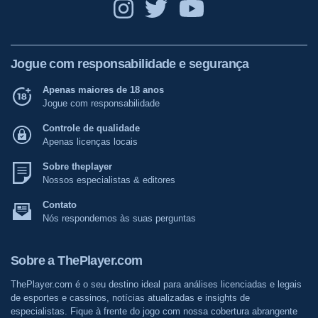
Jogue com responsabilidade e segurança
Apenas maiores de 18 anos
Jogue com responsabilidade
Controle de qualidade
Apenas licenças locais
Sobre theplayer
Nossos especialistas & editores
Contato
Nós respondemos às suas perguntas
Sobre a ThePlayer.com
ThePlayer.com é o seu destino ideal para análises licenciadas e legais
de esportes e cassinos, notícias atualizadas e insights de
especialistas. Fique à frente do jogo com nossa cobertura abrangente