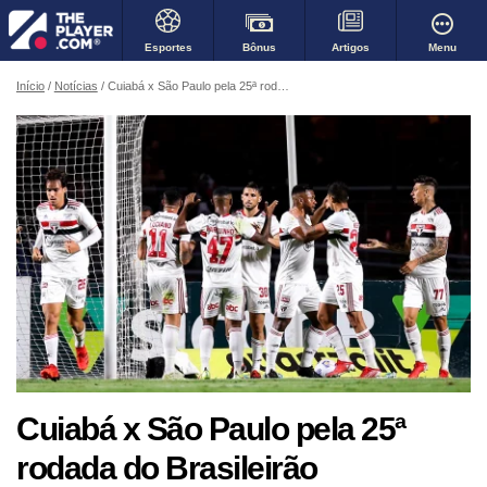
Bônus
Menu
Esportes
Artigos
Início
Notícias
Cuiabá x São Paulo pela 25ª rodada do Brasileirão
Cuiabá x São Paulo pela 25ª
rodada do Brasileirão