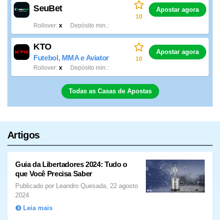
SeuBet
Apostar agora
10
Rollover
x
Depósito min.
KTO
Apostar agora
Futebol, MMA e Aviator
10
Rollover
x
Depósito min.
Todas as Casas de Apostas
Artigos
Guia da Libertadores 2024: Tudo o
que Você Precisa Saber
Publicado por Leandro Quesada, 22 agosto
2024
Leia mais