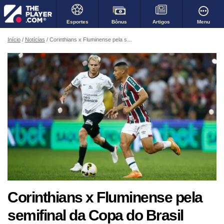
Bônus
Menu
Esportes
Artigos
Início
Notícias
Corinthians x Fluminense pela semifinal da Copa do Brasil
Corinthians x Fluminense pela
semifinal da Copa do Brasil