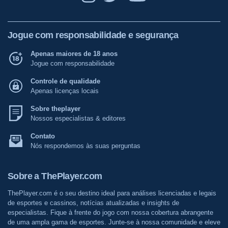
Jogue com responsabilidade e segurança
Apenas maiores de 18 anos
Jogue com responsabilidade
Controle de qualidade
Apenas licenças locais
Sobre theplayer
Nossos especialistas & editores
Contato
Nós respondemos às suas perguntas
Sobre a ThePlayer.com
ThePlayer.com é o seu destino ideal para análises licenciadas e legais
de esportes e cassinos, notícias atualizadas e insights de
especialistas. Fique à frente do jogo com nossa cobertura abrangente
de uma ampla gama de esportes. Junte-se à nossa comunidade e eleve