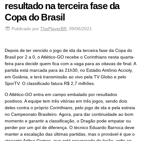
resultado na terceira fase da
Copa do Brasil
Publicado por
ThePlayerBR
, 09/06/2021
Depois de ter vencido o jogo de ida da terceira fase da Copa do
Brasil por 2 a 0, o Atlético-GO recebe o Corinthians nesta quarta-
feira para decidir quem fica com a vaga para as oitavas de final. A
partida está marcada para às 21h30, no Estádio Antônio Accioly,
em Goiânia, e terá transmissão ao vivo pela TV Globo e pelo
SporTV. O classificado fatura R$ 2,7 milhões.
O Atlético-GO entra em campo embalado por resultados
positivos. A equipe tem três vitórias em três jogos, sendo dois
deles contra o próprio Corinthians, pelo jogo de ida e pela estreia
no Campeonato Brasileiro. Agora, para dar continuidade ao bom
momento e garantir a classificação, o Dragão pode empatar ou
perder por um gol de diferença. O técnico Eduardo Barroca deve
manter a escalação das últimas partidas, mas o provável é que o
atacante Arthur Gomes, que está recuperado de lesão, volte ao