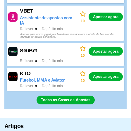
VBET
Apostar agora
Assistente de apostas com
10
IA
Rollover
x
Depósito min.
Apenas para novos jogadores brasileiros que aceitam a oferta de boas-vindas.
Aplicam-se outras condições.
SeuBet
Apostar agora
10
Rollover
x
Depósito min.
KTO
Apostar agora
Futebol, MMA e Aviator
10
Rollover
x
Depósito min.
Todas as Casas de Apostas
Artigos