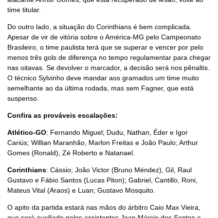
time titular.
Do outro lado, a situação do Corinthians é bem complicada.
Apesar de vir de vitória sobre o América-MG pelo Campeonato
Brasileiro, o time paulista terá que se superar e vencer por pelo
menos três gols de diferença no tempo regulamentar para chegar
nas oitavas. Se devolver o marcador, a decisão será nos pênaltis.
O técnico Sylvinho deve mandar aos gramados um time muito
semelhante ao da última rodada, mas sem Fagner, que está
suspenso.
Confira as prováveis escalações:
Atlético-GO
: Fernando Miguel; Dudu, Nathan, Éder e Igor
Cariús; Willian Maranhão, Marlon Freitas e João Paulo; Arthur
Gomes (Ronald), Zé Roberto e Natanael.
Corinthians
: Cássio; João Victor (Bruno Méndez), Gil, Raul
Gustavo e Fábio Santos (Lucas Piton); Gabriel, Cantillo, Roni,
Mateus Vital (Araos) e Luan; Gustavo Mosquito.
O apito da partida estará nas mãos do árbitro Caio Max Vieira,
que será auxiliado pelos assistentes Jean Márcio dos Santos e