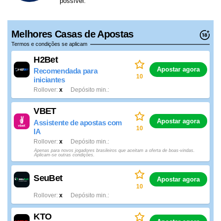
possível.
Melhores Casas de Apostas
Termos e condições se aplicam
H2Bet
Apostar agora
Recomendada para
10
iniciantes
Rollover
x
Depósito min.
VBET
Apostar agora
Assistente de apostas com
10
IA
Rollover
x
Depósito min.
Apenas para novos jogadores brasileiros que aceitam a oferta de boas-vindas.
Aplicam-se outras condições.
SeuBet
Apostar agora
10
Rollover
x
Depósito min.
KTO