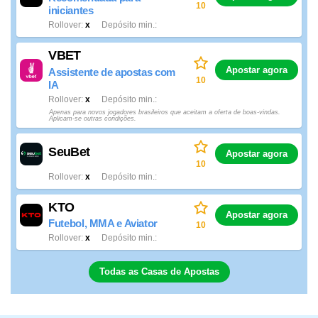
10
iniciantes
Rollover
x
Depósito min.
VBET
Apostar agora
Assistente de apostas com
10
IA
Rollover
x
Depósito min.
Apenas para novos jogadores brasileiros que aceitam a oferta de boas-vindas.
Aplicam-se outras condições.
SeuBet
Apostar agora
10
Rollover
x
Depósito min.
KTO
Apostar agora
Futebol, MMA e Aviator
10
Rollover
x
Depósito min.
Todas as Casas de Apostas