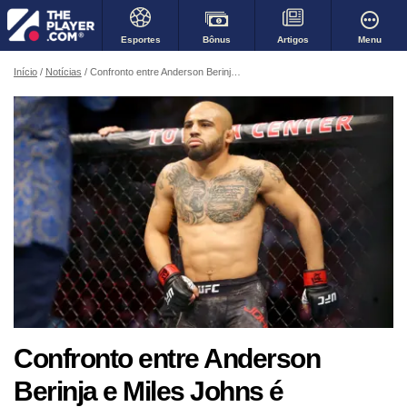
Bônus
Menu
Esportes
Artigos
Início
Notícias
Confronto entre Anderson Berinja e Miles Johns é remarcado para o UFC 265
Confronto entre Anderson
Berinja e Miles Johns é