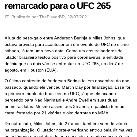
remarcado para o UFC 265
Publicado por
ThePlayerBR
, 22/07/2021
A luta do peso-galo entre Anderson Berinja e Miles Johns, que
estava prevista para acontecer em um evento do UFC no último
sábado, já tem uma nova data. Como um dos treinadores do
lutador brasileiro testou positivo para coronavírus, a entidade
definiu que os dois vão se enfrentar no UFC 265, no dia 7 de
agosto, em Houston (EUA).
O último confronto de Anderson Berinja foi em novembro do ano
passado, quando ele venceu Martin Day por finalização. Esse foi
o primeiro triunfo do brasileiro no UFC, já que ele acabou
perdendo para Nad Narimani e Andre Ewell em suas duas
primeiras lutas. Mesmo assim, aos 35 anos, o paulista tem um
cartel formado por 21 vitórias e oito derrotas no MMA.
Do outro lado, Miles Johns, de 27 anos, também vem de vitória
na organização. O lutador norte-americano entrou pela última vez
no octógono em outubro do ano passado, quando venceu Kevin