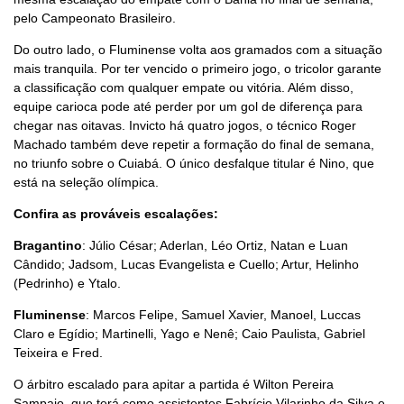
pelo Campeonato Brasileiro.
Do outro lado, o Fluminense volta aos gramados com a situação
mais tranquila. Por ter vencido o primeiro jogo, o tricolor garante
a classificação com qualquer empate ou vitória. Além disso,
equipe carioca pode até perder por um gol de diferença para
chegar nas oitavas. Invicto há quatro jogos, o técnico Roger
Machado também deve repetir a formação do final de semana,
no triunfo sobre o Cuiabá. O único desfalque titular é Nino, que
está na seleção olímpica.
Confira as prováveis escalações:
Bragantino
: Júlio César; Aderlan, Léo Ortiz, Natan e Luan
Cândido; Jadsom, Lucas Evangelista e Cuello; Artur, Helinho
(Pedrinho) e Ytalo.
Fluminense
: Marcos Felipe, Samuel Xavier, Manoel, Luccas
Claro e Egídio; Martinelli, Yago e Nenê; Caio Paulista, Gabriel
Teixeira e Fred.
O árbitro escalado para apitar a partida é Wilton Pereira
Sampaio, que terá como assistentes Fabrício Vilarinho da Silva e