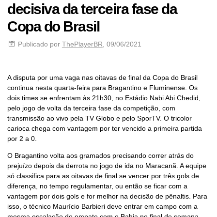
decisiva da terceira fase da
Copa do Brasil
Publicado por
ThePlayerBR
, 09/06/2021
A disputa por uma vaga nas oitavas de final da Copa do Brasil
continua nesta quarta-feira para Bragantino e Fluminense. Os
dois times se enfrentam às 21h30, no Estádio Nabi Abi Chedid,
pelo jogo de volta da terceira fase da competição, com
transmissão ao vivo pela TV Globo e pelo SporTV. O tricolor
carioca chega com vantagem por ter vencido a primeira partida
por 2 a 0.
O Bragantino volta aos gramados precisando correr atrás do
prejuízo depois da derrota no jogo de ida no Maracanã. A equipe
só classifica para as oitavas de final se vencer por três gols de
diferença, no tempo regulamentar, ou então se ficar com a
vantagem por dois gols e for melhor na decisão de pênaltis. Para
isso, o técnico Maurício Barbieri deve entrar em campo com a
mesma escalação do empate com o Bahia no final de semana,