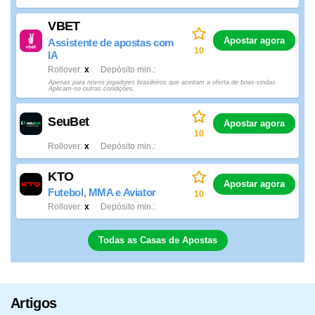
VBET
Apostar agora
Assistente de apostas com
10
IA
Rollover
x
Depósito min.
Apenas para novos jogadores brasileiros que aceitam a oferta de boas-vindas.
Aplicam-se outras condições.
SeuBet
Apostar agora
10
Rollover
x
Depósito min.
KTO
Apostar agora
Futebol, MMA e Aviator
10
Rollover
x
Depósito min.
Todas as Casas de Apostas
Artigos