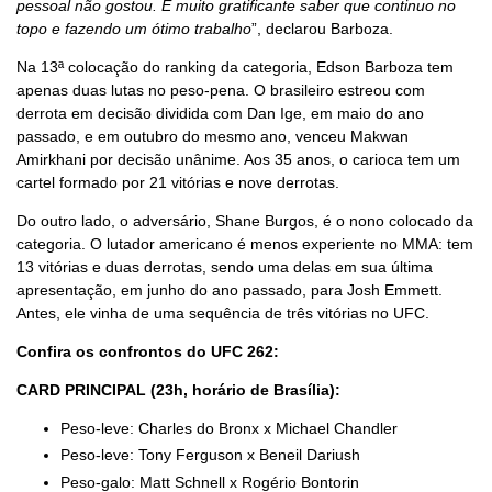
pessoal não gostou. É muito gratificante saber que continuo no
topo e fazendo um ótimo trabalho
”, declarou Barboza.
Na 13ª colocação do ranking da categoria, Edson Barboza tem
apenas duas lutas no peso-pena. O brasileiro estreou com
derrota em decisão dividida com Dan Ige, em maio do ano
passado, e em outubro do mesmo ano, venceu Makwan
Amirkhani por decisão unânime. Aos 35 anos, o carioca tem um
cartel formado por 21 vitórias e nove derrotas.
Do outro lado, o adversário, Shane Burgos, é o nono colocado da
categoria. O lutador americano é menos experiente no MMA: tem
13 vitórias e duas derrotas, sendo uma delas em sua última
apresentação, em junho do ano passado, para Josh Emmett.
Antes, ele vinha de uma sequência de três vitórias no UFC.
Confira os confrontos do UFC 262:
CARD PRINCIPAL (23h, horário de Brasília):
Peso-leve: Charles do Bronx x Michael Chandler
Peso-leve: Tony Ferguson x Beneil Dariush
Peso-galo: Matt Schnell x Rogério Bontorin