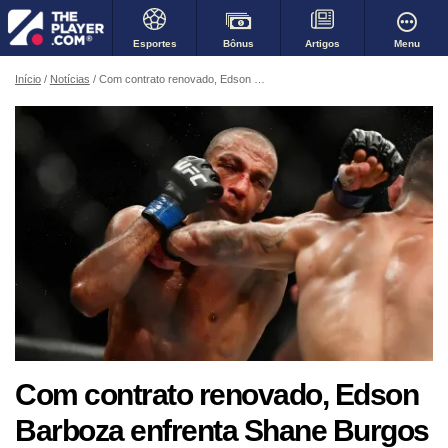
Bônus
Menu
Esportes
Artigos
Início
Notícias
Com contrato renovado, Edson Barboza enfrenta Shane Burgos pelo UFC 262 neste sábado
Com contrato renovado, Edson
Barboza enfrenta Shane Burgos