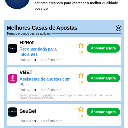
editores colabora para oferecer a melhor qualidade
possível.
Melhores Casas de Apostas
Termos e condições se aplicam
H2Bet
Apostar agora
Recomendada para
10
iniciantes
Rollover
x
Depósito min.
VBET
Apostar agora
Assistente de apostas com
10
IA
Rollover
x
Depósito min.
Apenas para novos jogadores brasileiros que aceitam a oferta de boas-vindas.
Aplicam-se outras condições.
SeuBet
Apostar agora
10
Rollover
x
Depósito min.