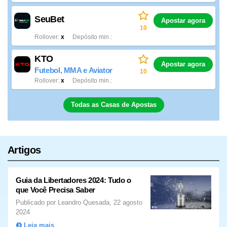
SeuBet
Apostar agora
10
Rollover
x
Depósito min.
KTO
Apostar agora
Futebol, MMA e Aviator
10
Rollover
x
Depósito min.
Todas as Casas de Apostas
Artigos
Guia da Libertadores 2024: Tudo o
que Você Precisa Saber
Publicado por Leandro Quesada, 22 agosto
2024
Leia mais