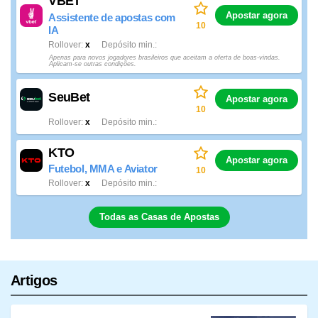
VBET
Apostar agora
Assistente de apostas com
10
IA
Rollover
x
Depósito min.
Apenas para novos jogadores brasileiros que aceitam a oferta de boas-vindas.
Aplicam-se outras condições.
SeuBet
Apostar agora
10
Rollover
x
Depósito min.
KTO
Apostar agora
Futebol, MMA e Aviator
10
Rollover
x
Depósito min.
Todas as Casas de Apostas
Artigos