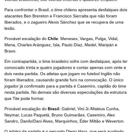
Para confrontar o Brasil, o time chileno apresenta desfalques dois
atacantes Ben Brereton e Francisco Sierralta que não foram
liberados, e o zagueiro Alexis Sánchez que se recupera de uma
lesão.
Provável escalação do
Chile
: Meneses, Vargas, Pulga, Vidal,
Mena, Charles Aránguez, Isla, Paulo Díaz, Medel, Maripán e
Bravo.
Em contrapartida, o time brasileiro sofre com desfalques, após ter
convocado trinta e quatro jogadores e contar apenas com vinte e
dois nesta partida. Os atletas que jogam no futebol Inglês não
foram liberados, causando grande furo na convocação. O único
jogador já confirmado para a partida é Casemiro, capitão do time
nesta partida. No demais são diversas especulações da estrutura
que Tite pode formar.
Provável escalação do
Brasil
: Gabriel, Vini Jr./Mateus Cunha,
Neymar, Lucas Paquetá, Bruno Guimarães, Casemiro, Alex
Sandro, Danilo/Dani Alves, Marquinhos, Éder Miltão e Weverton.
O árbitro da partida é o peruado Diego Haro, que será auxiliado