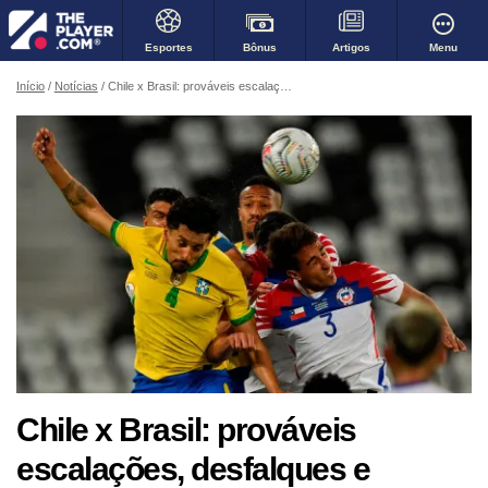
Bônus
Menu
Esportes
Artigos
Início
Notícias
Chile x Brasil: prováveis escalações, desfalques e transmissão
Chile x Brasil: prováveis
escalações, desfalques e