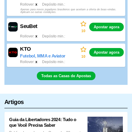
Rollover
x
Depósito min.
Apenas para novos jogadores brasileiros que aceitam a oferta de boas-vindas.
Aplicam-se outras condições.
SeuBet
Apostar agora
10
Rollover
x
Depósito min.
KTO
Apostar agora
Futebol, MMA e Aviator
10
Rollover
x
Depósito min.
Todas as Casas de Apostas
Artigos
Guia da Libertadores 2024: Tudo o
que Você Precisa Saber