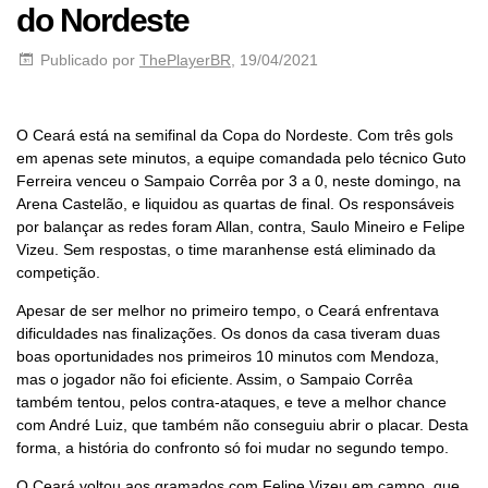
do Nordeste
Publicado por
ThePlayerBR
, 19/04/2021
O Ceará está na semifinal da Copa do Nordeste. Com três gols
em apenas sete minutos, a equipe comandada pelo técnico Guto
Ferreira venceu o Sampaio Corrêa por 3 a 0, neste domingo, na
Arena Castelão, e liquidou as quartas de final. Os responsáveis
por balançar as redes foram Allan, contra, Saulo Mineiro e Felipe
Vizeu. Sem respostas, o time maranhense está eliminado da
competição.
Apesar de ser melhor no primeiro tempo, o Ceará enfrentava
dificuldades nas finalizações. Os donos da casa tiveram duas
boas oportunidades nos primeiros 10 minutos com Mendoza,
mas o jogador não foi eficiente. Assim, o Sampaio Corrêa
também tentou, pelos contra-ataques, e teve a melhor chance
com André Luiz, que também não conseguiu abrir o placar. Desta
forma, a história do confronto só foi mudar no segundo tempo.
O Ceará voltou aos gramados com Felipe Vizeu em campo, que