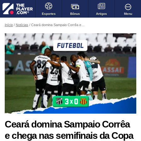
Bônus
Menu
Esportes
Artigos
Início
Notícias
Ceará domina Sampaio Corrêa e chega nas semifinais da Copa do Nordeste
Ceará domina Sampaio Corrêa
e chega nas semifinais da Copa