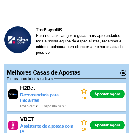
ThePlayerBR
Para notícias, artigos e guias mais aprofundados,
toda a nossa equipe de especialistas, redatores e
editores colabora para oferecer a melhor qualidade
possível.
Melhores Casas de Apostas
Termos e condições se aplicam
H2Bet
Apostar agora
Recomendada para
10
iniciantes
Rollover
x
Depósito min.
VBET
Apostar agora
Assistente de apostas com
10
IA