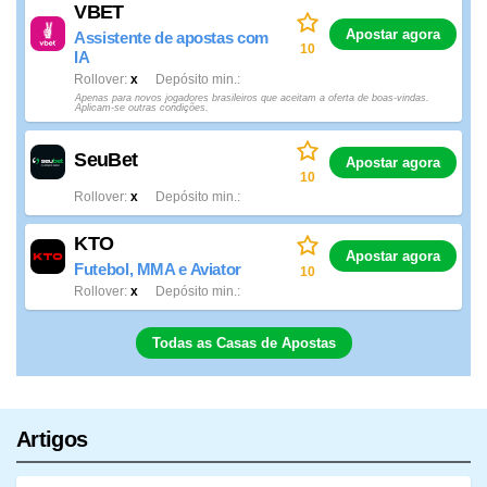
VBET
Apostar agora
Assistente de apostas com
10
IA
Rollover
x
Depósito min.
Apenas para novos jogadores brasileiros que aceitam a oferta de boas-vindas.
Aplicam-se outras condições.
SeuBet
Apostar agora
10
Rollover
x
Depósito min.
KTO
Apostar agora
Futebol, MMA e Aviator
10
Rollover
x
Depósito min.
Todas as Casas de Apostas
Artigos