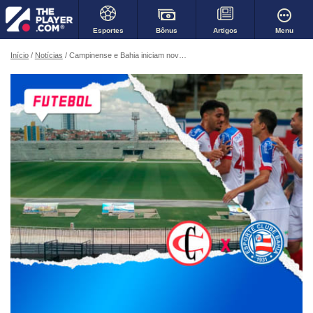
Bônus
Menu
Esportes
Artigos
Início
Notícias
Campinense e Bahia iniciam nova temporada da Copa do Brasil na Paraíba