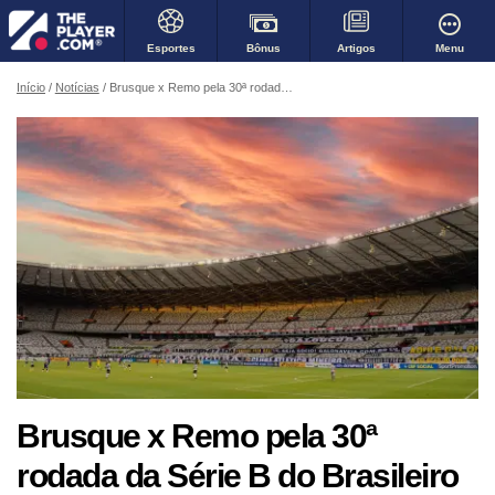
Bônus
Menu
Esportes
Artigos
Início
Notícias
Brusque x Remo pela 30ª rodada da Série B do Brasileiro
Brusque x Remo pela 30ª
rodada da Série B do Brasileiro