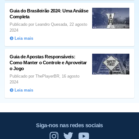
Guia do Brasileirão 2024: Uma Análise
Completa
Publicado por Leandro Quesada, 22 agosto
2024
Leia mais
Guia de Apostas Responsáveis:
Como Manter o Controle e Aproveitar
o Jogo
Publicado por ThePlayerBR, 16 agosto
2024
Leia mais
Siga-nos nas redes sociais