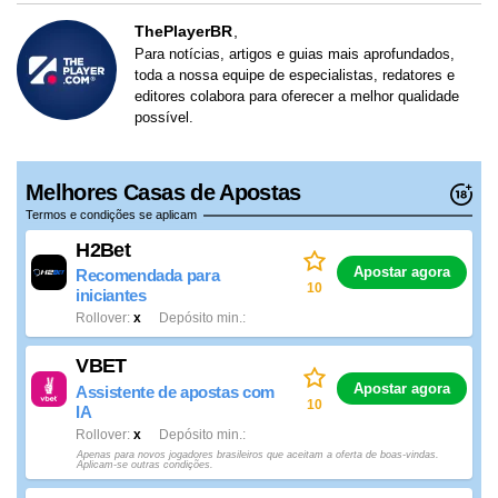
ThePlayerBR
Para notícias, artigos e guias mais aprofundados,
toda a nossa equipe de especialistas, redatores e
editores colabora para oferecer a melhor qualidade
possível.
Melhores Casas de Apostas
Termos e condições se aplicam
H2Bet
Apostar agora
Recomendada para
10
iniciantes
Rollover
x
Depósito min.
VBET
Apostar agora
Assistente de apostas com
10
IA
Rollover
x
Depósito min.
Apenas para novos jogadores brasileiros que aceitam a oferta de boas-vindas.
Aplicam-se outras condições.