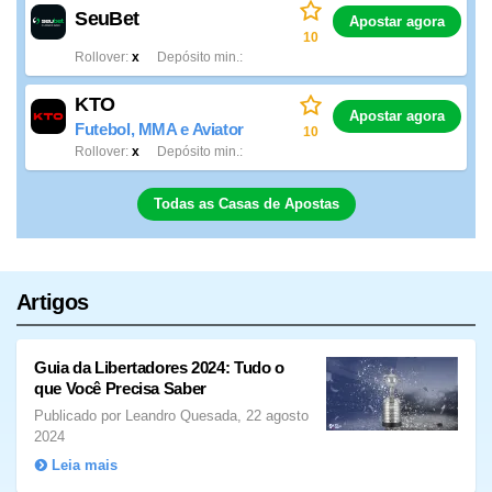
SeuBet
Apostar agora
10
Rollover
x
Depósito min.
KTO
Apostar agora
Futebol, MMA e Aviator
10
Rollover
x
Depósito min.
Todas as Casas de Apostas
Artigos
Guia da Libertadores 2024: Tudo o
que Você Precisa Saber
Publicado por Leandro Quesada, 22 agosto
2024
Leia mais