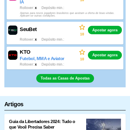
IA
Rollover
x
Depósito min.
Apenas para novos jogadores brasileiros que aceitam a oferta de boas-vindas.
Aplicam-se outras condições.
SeuBet
Apostar agora
10
Rollover
x
Depósito min.
KTO
Apostar agora
Futebol, MMA e Aviator
10
Rollover
x
Depósito min.
Todas as Casas de Apostas
Artigos
Guia da Libertadores 2024: Tudo o
que Você Precisa Saber