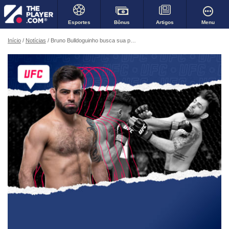
Bônus
Menu
Esportes
Artigos
Início
Notícias
Bruno Bulldoguinho busca sua primeira vitória no UFC em estreia de JP Buys