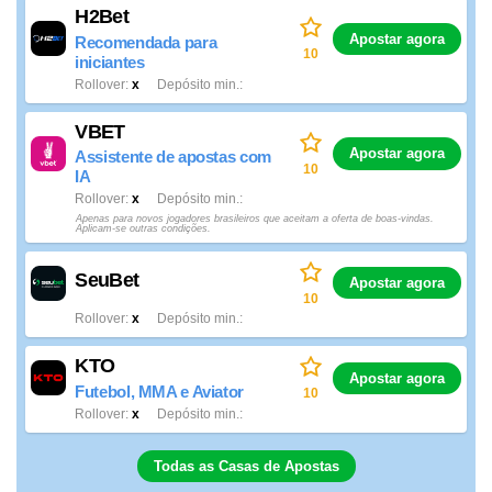
H2Bet
Apostar agora
Recomendada para
10
iniciantes
Rollover
x
Depósito min.
VBET
Apostar agora
Assistente de apostas com
10
IA
Rollover
x
Depósito min.
Apenas para novos jogadores brasileiros que aceitam a oferta de boas-vindas.
Aplicam-se outras condições.
SeuBet
Apostar agora
10
Rollover
x
Depósito min.
KTO
Apostar agora
Futebol, MMA e Aviator
10
Rollover
x
Depósito min.
Todas as Casas de Apostas