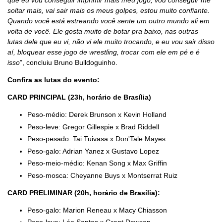
que eu vou conseguir imprimir mais meu jogo, vou conseguir me
soltar mais, vai sair mais os meus golpes, estou muito confiante.
Quando você está estreando você sente um outro mundo ali em
volta de você. Ele gosta muito de botar pra baixo, nas outras
lutas dele que eu vi, não vi ele muito trocando, e eu vou sair disso
aí, bloquear esse jogo de wrestling, trocar com ele em pé e é
isso
”, concluiu Bruno Bulldoguinho.
Confira as lutas do evento:
CARD PRINCIPAL (23h, horário de Brasília)
Peso-médio: Derek Brunson x Kevin Holland
Peso-leve: Gregor Gillespie x Brad Riddell
Peso-pesado: Tai Tuivasa x Don'Tale Mayes
Peso-galo: Adrian Yanez x Gustavo Lopez
Peso-meio-médio: Kenan Song x Max Griffin
Peso-mosca: Cheyanne Buys x Montserrat Ruiz
CARD PRELIMINAR (20h, horário de Brasília):
Peso-galo: Marion Reneau x Macy Chiasson