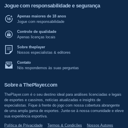
Jogue com responsabilidade e segurança
Apenas maiores de 18 anos
Jogue com responsabilidade
Controle de qualidade
Apenas licenças locais
Sobre theplayer
Nossos especialistas & editores
Contato
Nós respondemos às suas perguntas
Sobre a ThePlayer.com
ThePlayer.com é o seu destino ideal para análises licenciadas e legais
de esportes e cassinos, notícias atualizadas e insights de
especialistas. Fique à frente do jogo com nossa cobertura abrangente
de uma ampla gama de esportes. Junte-se à nossa comunidade e eleve
sua experiência esportiva.
Política de Privacidade
Termos & Condições
Nossos Autores