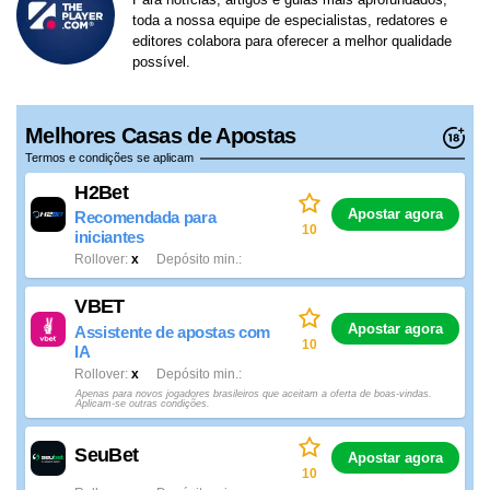
toda a nossa equipe de especialistas, redatores e
editores colabora para oferecer a melhor qualidade
possível.
Melhores Casas de Apostas
Termos e condições se aplicam
H2Bet
Apostar agora
Recomendada para
10
iniciantes
Rollover
x
Depósito min.
VBET
Apostar agora
Assistente de apostas com
10
IA
Rollover
x
Depósito min.
Apenas para novos jogadores brasileiros que aceitam a oferta de boas-vindas.
Aplicam-se outras condições.
SeuBet
Apostar agora
10