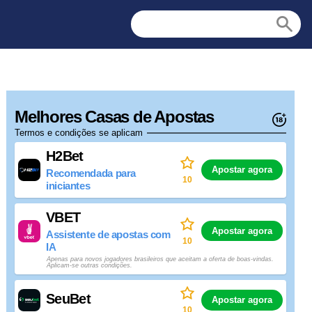
Melhores Casas de Apostas
Termos e condições se aplicam
H2Bet
Apostar agora
Recomendada para
10
iniciantes
VBET
Apostar agora
Assistente de apostas com
10
IA
Apenas para novos jogadores brasileiros que aceitam a oferta de boas-vindas.
Aplicam-se outras condições.
SeuBet
Apostar agora
10