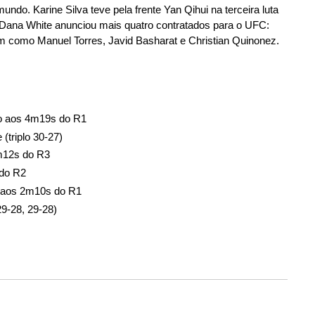
do. Karine Silva teve pela frente Yan Qihui na terceira luta
, Dana White anunciou mais quatro contratados para o UFC:
im como Manuel Torres, Javid Basharat e Christian Quinonez.
ão aos 4m19s do R1
(triplo 30-27)
4m12s do R3
 do R2
o aos 2m10s do R1
29-28, 29-28)