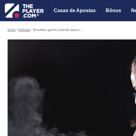
Casas de Apostas
Bônus
No
Início
Notícias
Brasileira ganha contrato para o Ultimate após participar do Contender Series