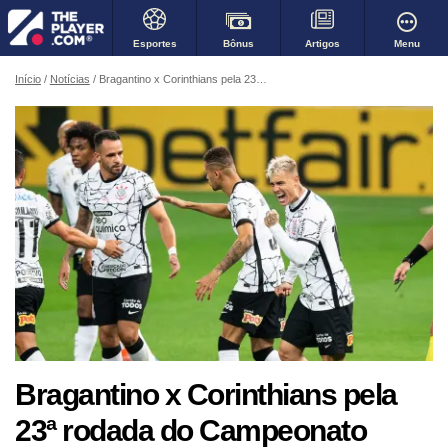
Bônus
Menu
Esportes
Artigos
Início
Notícias
Bragantino x Corinthians pela 23ª rodada do Campeonato Brasileiro
Bragantino x Corinthians pela
23ª rodada do Campeonato