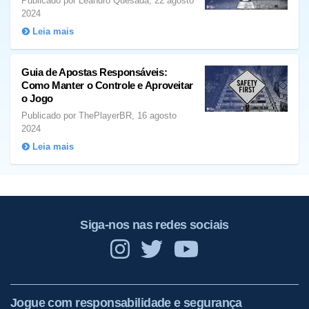
Publicado por Leandro Quesada, 22 agosto
2024
Leia mais
Guia de Apostas Responsáveis:
Como Manter o Controle e Aproveitar
o Jogo
Publicado por ThePlayerBR, 16 agosto
2024
Leia mais
Siga-nos nas redes sociais
Jogue com responsabilidade e segurança