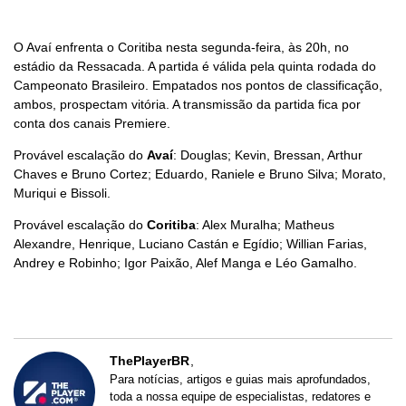
O Avaí enfrenta o Coritiba nesta segunda-feira, às 20h, no
estádio da Ressacada. A partida é válida pela quinta rodada do
Campeonato Brasileiro. Empatados nos pontos de classificação,
ambos, prospectam vitória. A transmissão da partida fica por
conta dos canais Premiere.
Provável escalação do
Avaí
: Douglas; Kevin, Bressan, Arthur
Chaves e Bruno Cortez; Eduardo, Raniele e Bruno Silva; Morato,
Muriqui e Bissoli.
Provável escalação do
Coritiba
: Alex Muralha; Matheus
Alexandre, Henrique, Luciano Castán e Egídio; Willian Farias,
Andrey e Robinho; Igor Paixão, Alef Manga e Léo Gamalho.
ThePlayerBR
Para notícias, artigos e guias mais aprofundados,
toda a nossa equipe de especialistas, redatores e