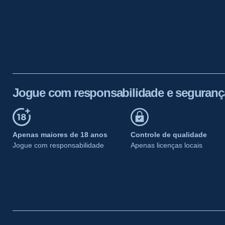
Jogue com responsabilidade e seguranç
Apenas maiores de 18 anos
Controle de qualidade
Jogue com responsabilidade
Apenas licenças locais