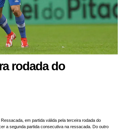
ira rodada do
 Ressacada, em partida válida pela terceira rodada do
er a segunda partida consecutiva na ressacada. Do outro