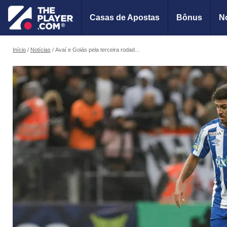
Casas de Apostas
Bônus
No
Início
Notícias
Avaí e Goiás pela terceira rodada do Brasileirão