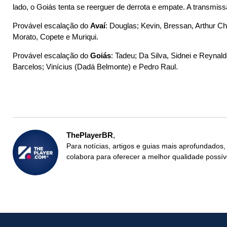
lado, o Goiás tenta se reerguer de derrota e empate. A transmiss
Provável escalação do
Avaí
: Douglas; Kevin, Bressan, Arthur Ch
Morato, Copete e Muriqui.
Provável escalação do
Goiás
: Tadeu; Da Silva, Sidnei e Reynal
Barcelos; Vinícius (Dadá Belmonte) e Pedro Raul.
ThePlayerBR
Para notícias, artigos e guias mais aprofundados,
colabora para oferecer a melhor qualidade possív